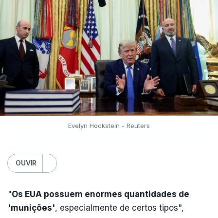
Desde então, ataques de drones ucranianos
visaram locais próximos a São Petersburgo
(noroeste), Simferopol (na Crimeia), Krasnodar e
Volgogrado (sul) e também Samara (na margem
leste do rio Volga).
Mais de quatro anos após o início da ofensiva
russa em larga escala contra a Ucrânia, a
diplomacia está estagnada e ambos os países
intensificam os ataques de longo alcance,
Evelyn Hockstein - Reuters
provocando um número crescente de vítimas civis.
TÓPICOS
OUVIR
Crimeia Krasnodar Volgogrado
,
Wildberries
,
Petersburgo
"
Os EUA possuem enormes quantidades de
'munições'
, especialmente de certos tipos",