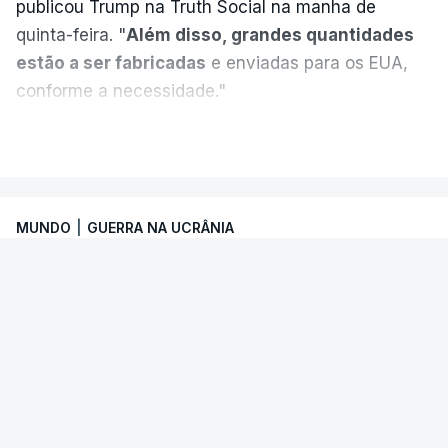
publicou Trump na Truth Social na manha de
quinta-feira. "
Além disso, grandes quantidades
estão a ser fabricadas
e enviadas para os EUA,
conforme a necessidade."
VER MAIS
MUNDO
|
GUERRA NA UCRÂNIA
ONU. Escalada de ataques ameaça
segurança marítima no Mar Negro e
Azov
O Secretário-Geral das Nações Unidas
manifestou forte preocupação com os riscos
Segundo o presidente norte-americano, “as
crescentes para a segurança da navegação no
empresas de defesa estão a construir o maior