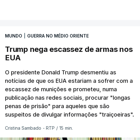
Segundo o governador regional, Denis Pasler, três
VER MAIS
drones caíram hoje sobre o telhado do centro
logístico, sem deixar vítimas.
MUNDO
|
GUERRA NO MÉDIO ORIENTE
Desde meados de julho, a Ucrânia atingiu cerca de
Trump nega escassez de armas nos
20 instalações pertencentes à Wildberries --- uma
EUA
plataforma de comércio online muito popular,
frequentemente chamada de "Amazon russa" ---
O presidente Donald Trump desmentiu as
espalhadas por quase toda a Rússia e na Crimeia
notícias de que os EUA estariam a sofrer com a
anexada.
escassez de munições e prometeu, numa
publicação nas redes sociais, procurar "longas
Os primeiros ataques, ocorridos na noite de 17 para
penas de prisão" para aqueles que são
18 de julho, fizeram oito mortos e quase 90 feridos
suspeitos de divulgar informações "traiçoeiras".
em instalações nas regiões de Moscovo e Tambov
(centro-oeste).
Cristina Sambado - RTP
/
15 min.