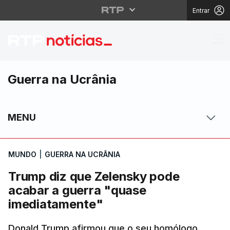
Entrar
Trump diz que Zelensk
Guerra na Ucrânia
MENU
MUNDO
|
GUERRA NA UCRÂNIA
Trump diz que Zelensky pode
acabar a guerra "quase
imediatamente"
Donald Trump afirmou que o seu homólogo