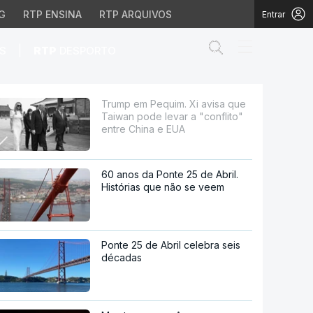
G
RTP ENSINA
RTP ARQUIVOS
Entrar
Abrir campo de
|
S
RTP
DESPORTO
 levar a "conflito" en
Trump em Pequim. Xi avisa que
Taiwan pode levar a "conflito"
entre China e EUA
60 anos da Ponte 25 de Abril.
Histórias que não se veem
Ponte 25 de Abril celebra seis
décadas