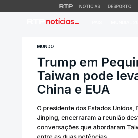
NOTÍCIAS
DESPORTO
PAÍS
MUNDIAL 2
Trump em Pequim. X
MUNDO
Trump em Pequim
Taiwan pode leva
China e EUA
O presidente dos Estados Unidos, D
Jinping, encerraram a reunião des
conversações que abordaram Taiw
entre as duas potências.