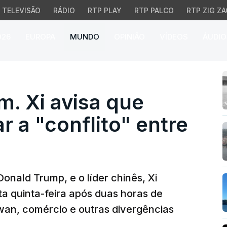
TELEVISÃO
RÁDIO
RTP PLAY
RTP PALCO
RTP ZIG ZA
026
EUROPA
MUNDO
OPINIÃO
VÍDEOS
ÁUDIO
i avisa que Taiwan pode
. Xi avisa que
r a "conflito" entre
onald Trump, e o líder chinês, Xi
ta quinta-feira após duas horas de
an, comércio e outras divergências