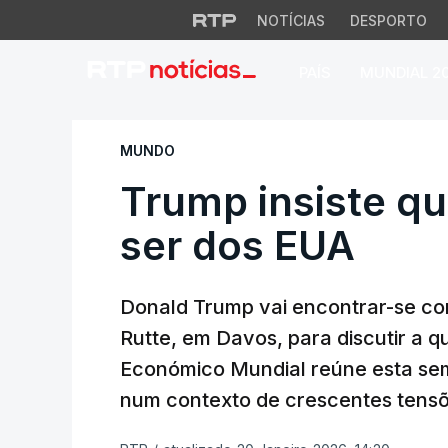
NOTÍCIAS
DESPORTO
PAÍS
MUNDIAL 2
Trump insiste que 
MUNDO
Trump insiste qu
ser dos EUA
Donald Trump vai encontrar-se co
Rutte, em Davos, para discutir a 
Económico Mundial reúne esta sema
num contexto de crescentes tensõ