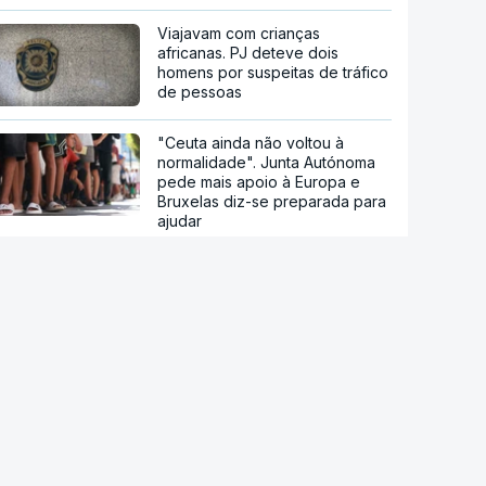
Viajavam com crianças
africanas. PJ deteve dois
homens por suspeitas de tráfico
de pessoas
"Ceuta ainda não voltou à
normalidade". Junta Autónoma
pede mais apoio à Europa e
Bruxelas diz-se preparada para
ajudar
Ceuta. Ainda há seis mil pessoas
sem documentos no enclave
espanhol
Crise em Ceuta. Vox usa pactos
com PP para se opor ao
acolhimento de menores