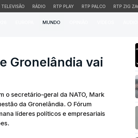
TELEVISÃO
RÁDIO
RTP PLAY
RTP PALCO
RTP ZIG ZA
026
EUROPA
MUNDO
OPINIÃO
VÍDEOS
ÁUDIO
Gronelândia vai ser do
e Gronelândia vai
m o secretário-geral da NATO, Mark
questão da Gronelândia. O Fórum
na líderes políticos e empresariais
es.