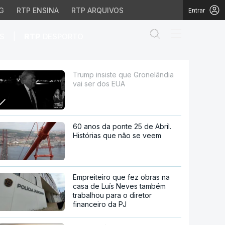
G
RTP ENSINA
RTP ARQUIVOS
Entrar
Abrir campo de
|
S
RTP
DESPORTO
s EUA
Trump insiste que Gronelândia
vai ser dos EUA
60 anos da ponte 25 de Abril.
Histórias que não se veem
Empreiteiro que fez obras na
casa de Luís Neves também
trabalhou para o diretor
financeiro da PJ