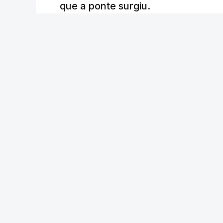
que a ponte surgiu.
Andreia Martins (texto), Carla Quirino (imagem e