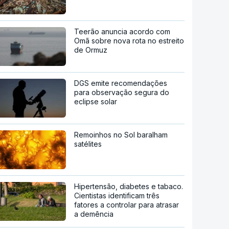
"Opções militares adicionais".
Míssil da Coreia do Norte
apontado ao Mar do Japão
Ataque ucraniano à Rússia com
número recorde de drones
Teerão anuncia acordo com
Omã sobre nova rota no estreito
de Ormuz
DGS emite recomendações
para observação segura do
eclipse solar
Remoinhos no Sol baralham