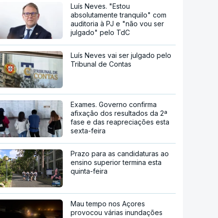
décadas
Entre "simpáticos" e "mal
dispostos", ainda há quem diga
"bom dia" ou "boa tarde" na
ponte 25 de Abril
Luís Neves. "Estou
absolutamente tranquilo" com
auditoria à PJ e "não vou ser
julgado" pelo TdC
Luís Neves vai ser julgado pelo
Tribunal de Contas
Exames. Governo confirma
afixação dos resultados da 2ª
fase e das reapreciações esta