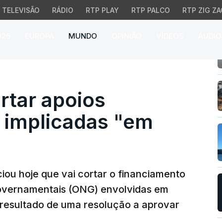
TELEVISÃO
RÁDIO
RTP PLAY
RTP PALCO
RTP ZIG ZA
026
EUROPA
MUNDO
OPINIÃO
VÍDEOS
ÁUDIO
r apoios federais e a O
tar apoios
G implicadas "em
ou hoje que vai cortar o financiamento
overnamentais (ONG) envolvidas em
 resultado de uma resolução a aprovar