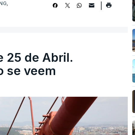
NG
,
 25 de Abril.
ão se veem