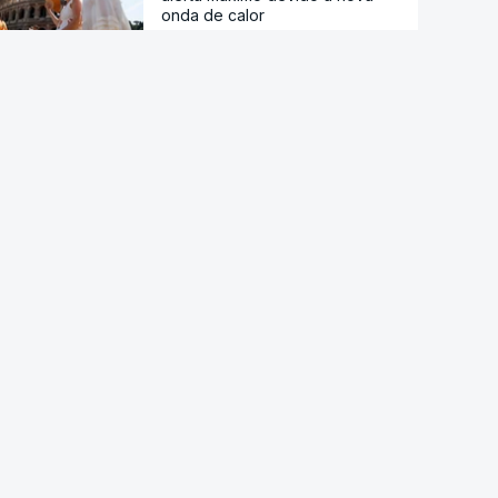
"gradual e irregular"
NASA confirma que destroços
de foguetão da SpaceX
atingiram a Lua
Principais cidades italianas em
alerta máximo devido a nova
onda de calor
Autoridades alemãs detêm
ucraniano por suspeita de
espionagem em fábrica de
armas
Incidente com drone em Leipzig
representa "nova dimensão de
ameaça", afirma ministro alemão