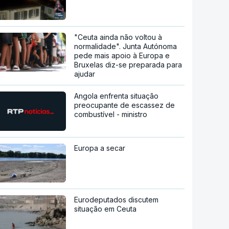
sexta-feira
Prazo para as candidaturas ao
ensino superior termina esta
quinta-feira
Mau tempo nos Açores
provocou várias inundações
"Ceuta ainda não voltou à
normalidade". Junta Autónoma
pede mais apoio à Europa e
Bruxelas diz-se preparada para
ajudar
Angola enfrenta situação
preocupante de escassez de
combustível - ministro