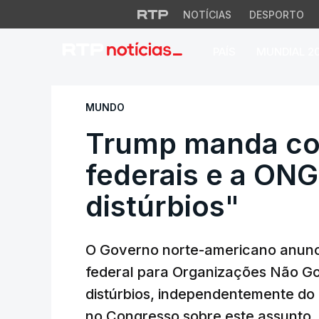
NOTÍCIAS
DESPORTO
PAÍS
MUNDIAL 2
Trump manda corta
MUNDO
Trump manda cor
federais e a ON
distúrbios"
O Governo norte-americano anunci
federal para Organizações Não G
distúrbios, independentemente do
no Congresso sobre este assunto.