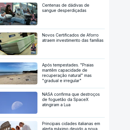
satélites
Hipertensão, diabetes e tabaco.
Cientistas identificam três
fatores a controlar para atrasar
a demência
Centenas de dádivas de
sangue desperdiçadas
Novos Certificados de Aforro
atraem investimento das famílias
Após tempestades. "Praias
mantêm capacidade de
recuperação natural" mas