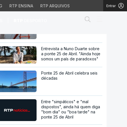
G
RTP ENSINA
RTP ARQUIVOS
Entrar
Abrir campo de
|
S
RTP
DESPORTO
NG implicadas "em dist
Trump manda cortar apoios
federais e a ONG implicadas
"em distúrbios"
60 anos da ponte 25 de Abril.
Histórias que não se veem
Entrevista a Nuno Duarte sobre
a ponte 25 de Abril. "Ainda hoje
somos um país de paradoxos"
Ponte 25 de Abril celebra seis