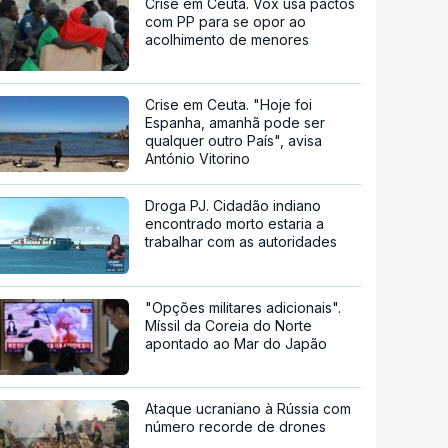
aliados
"Caçadores de imigrantes".
Moradores incentivam à
violência contra migrantes nos
bairros de Ceuta
Crise em Ceuta. Vox usa pactos
com PP para se opor ao
acolhimento de menores
Crise em Ceuta. "Hoje foi
Espanha, amanhã pode ser
qualquer outro País", avisa
António Vitorino
Droga PJ. Cidadão indiano
encontrado morto estaria a
trabalhar com as autoridades