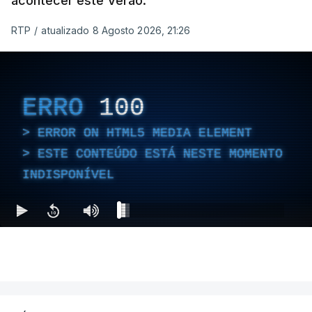
acontecer este Verão.
RTP
/
atualizado 8 Agosto 2026, 21:26
ERRO
100
ERROR ON HTML5 MEDIA ELEMENT
ESTE CONTEÚDO ESTÁ NESTE MOMENTO
INDISPONÍVEL