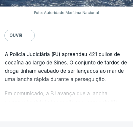
Foto: Autoridade Marítima Nacional
OUVIR
A Polícia Judiciária (PJ) apreendeu 421 quilos de
cocaína ao largo de Sines. O conjunto de fardos de
droga tinham acabado de ser lançados ao mar de
uma lancha rápida durante a perseguição.
Em comunicado, a PJ avança que a lancha
suspeita foi detetada em alto mar, cerca de 60
milhas náuticas ao largo de Sines.
VER MAIS
A apreensão aconteceu na tarde desta sexta-feira,
desencadeando uma ação de prevenção