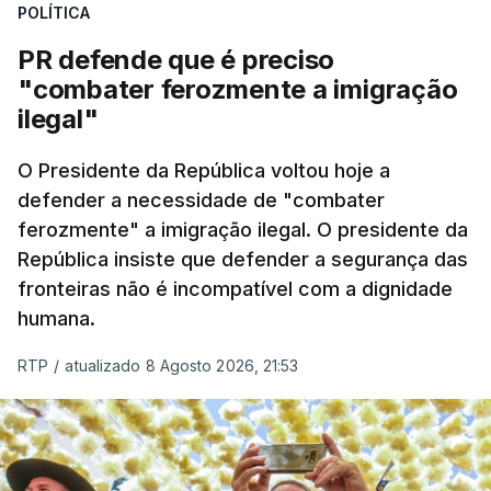
POLÍTICA
desencadeada pela Polícia Judiciária, em
PR defende que é preciso
articulação com a Marinha, a Autoridade Marítima
"combater ferozmente a imigração
Nacional e a Força Aérea.
ilegal"
O ano de 2026 tem sido um ano de recordes: foi
O Presidente da República voltou hoje a
apreendida mais cocaína até ao momento de que
defender a necessidade de "combater
em todo o ano de 2025.
ferozmente" a imigração ilegal. O presidente da
A ação de prevenção visa a deteção em alto mar
República insiste que defender a segurança das
de embarcações de alta velocidade (EAV) que
fronteiras não é incompatível com a dignidade
humana.
utilizam a costa nacional para o tráfico de droga.
RTP
/
atualizado 8 Agosto 2026, 21:53
c/ Lusa