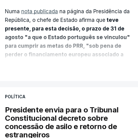
Numa
nota publicada
na página da Presidência da
República, o chefe de Estado afirma que
teve
presente, para esta decisão, o prazo de 31 de
agosto "a que o Estado português se vinculou"
para cumprir as metas do PRR, "sob pena de
perder o financiamento europeu associado a
essa reforma específica".
VER MAIS
António José Seguro entende que a reforma reúne
treze apoios sociais "num só" e pretende "tornar o
POLÍTICA
sistema mais simples, mais justo e transparente".
Presidente envia para o Tribunal
"Sempre que seja possível reduzir burocracias,
Constitucional decreto sobre
eliminar sobreposições e garantir que os apoios
concessão de asilo e retorno de
chegam a quem mais necessita, estaremos a dar
estrangeiros