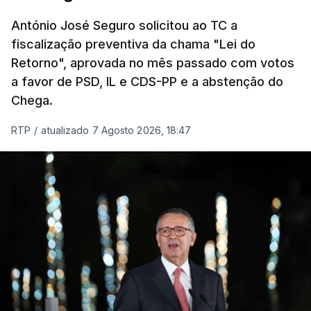
um passo na direção certa", argumenta o
António José Seguro solicitou ao TC a
Presidente da República.
fiscalização preventiva da chama "Lei do
Retorno", aprovada no mês passado com votos
Assegurar que "ninguém é
a favor de PSD, IL e CDS-PP e a abstenção do
prejudicado"
Chega.
RTP
/
atualizado 7 Agosto 2026, 18:47
O Preisdente deixa, no entanto, deixa alguns
avisos:
uma reforma desta dimensão "deve ter
como primeiro critério a proteção das pessoas"
e "nenhum processo de simplificação pode
traduzir-se numa diminuição da proteção
social".
António José Seguro vinca que se
deverá