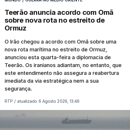
que já colaborou com a Administração norte-
americana em projetos no Médio Oriente,
Teerão anuncia acordo com Omã
nomeadamente no Iraque.
sobre nova rota no estreito de
Ormuz
Com uma área muito reduzida,
esta pequena base
militar deverá ficar nos 60 por cento de
O Irão chegou a acordo com Omã sobre uma
nova rota marítima no estreito de Ormuz,
território de Gaza que Israel controla e a cerca
anunciou esta quarta-feira a diplomacia de
de 1,5 quilómetros da fronteira com Israel.
Teerão. Os iranianos adiantam, no entanto, que
Permite, desta forma, uma extração rápida em
este entendimento não assegura a reabertura
caso de ataque.
imediata da via estratégica nem a sua
segurança.
Segundo um funcionário do Conselho de Paz, a
organização está na “fase final de preparação de
RTP
/
atualizado 6 Agosto 2026, 13:46
vários contratos” e que um deles “diz respeito às
instalações de apoio à Força Internacional de
Estabilização”.