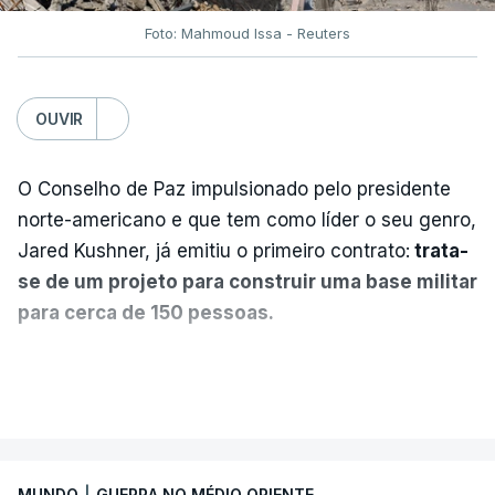
Foto: Mahmoud Issa - Reuters
OUVIR
O Conselho de Paz impulsionado pelo presidente
norte-americano e que tem como líder o seu genro,
Jared Kushner, já emitiu o primeiro contrato:
trata-
se de um projeto para construir uma base militar
para cerca de 150 pessoas.
Segundo o diário britânico
The Guardian
, este
VER MAIS
posto avançado deverá abrigar tropas
marroquinas. O contrato foi concedido à Arkel
International, uma empresa com sede no Louisiana
MUNDO
|
GUERRA NO MÉDIO ORIENTE