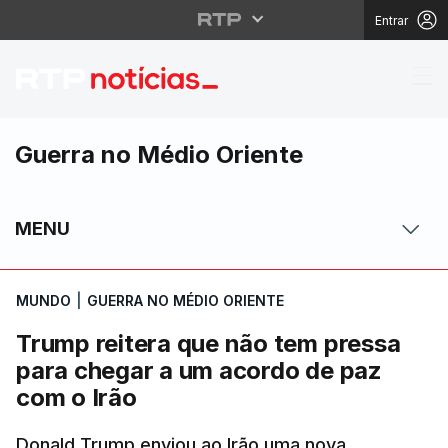
Entrar
Trump reitera que não
Guerra no Médio Oriente
MENU
MUNDO
|
GUERRA NO MÉDIO ORIENTE
Trump reitera que não tem pressa
para chegar a um acordo de paz
com o Irão
Donald Trump enviou ao Irão uma nova