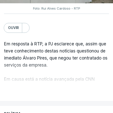
Foto: Rui Alves Cardoso - RTP
OUVIR
Em resposta à RTP, a PJ esclarece que, assim que
teve conhecimento destas notícias questionou de
imediato Álvaro Pires, que negou ter contratado os
serviços da empresa.
Em causa está a notícia avançada pela CNN
Portugal de que o diretor financeiro também tinha
VER MAIS
recorrido à Construbarcelos, tal como Luís Neves.
A Judiciária adianta ainda que não ordenou a