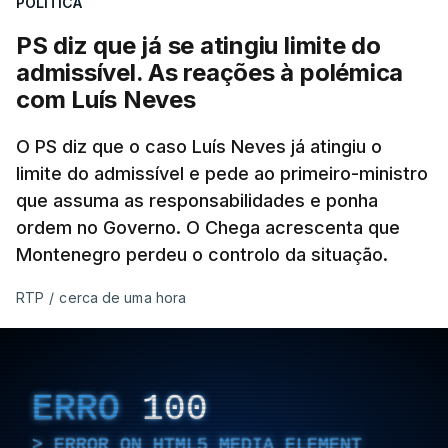
POLÍTICA
abertura de qualquer processo disciplinar, por não
ter qualquer elemento que indicie a realização
PS diz que já se atingiu limite do
dessas obras.
admissível. As reações à polémica
com Luís Neves
ARTIGOS RELACIONADOS
O PS diz que o caso Luís Neves já atingiu o
limite do admissível e pede ao primeiro-ministro
que assuma as responsabilidades e ponha
Empreiteiro da
Construbarcelos também
ordem no Governo. O Chega acrescenta que
fez obras na casa do diretor
Montenegro perdeu o controlo da situação.
financeiro da PJ
atualizado 7 Agosto 2026, 14:25
RTP
/
cerca de uma hora
Empreiteiro que fez obras
na casa de Luís Neves
ERRO
100
também trabalhou para o
diretor financeiro da PJ
ERROR ON HTML5 MEDIA ELEMENT