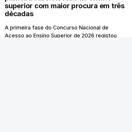
superior com maior procura em três
décadas
A primeira fase do Concurso Nacional de
Acesso ao Ensino Superior de 2026 registou
60.391 candidatos, mais 21,8% em relação a
2025, o número mais elevado desde 1996,
exceto durante a pandemia de Covid-19,
revelam dados hoje divulgados.
Lusa
/
atualizado 7 Agosto 2026, 09:59