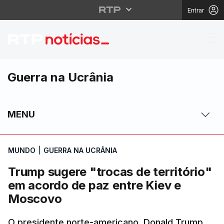
Entrar
Trump sugere "trocas 
Guerra na Ucrânia
MENU
MUNDO
|
GUERRA NA UCRÂNIA
Trump sugere "trocas de território"
em acordo de paz entre Kiev e
Moscovo
O presidente norte-americano, Donald Trump,