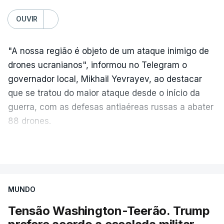
OUVIR
"A nossa região é objeto de um ataque inimigo de
drones ucranianos", informou no Telegram o
governador local, Mikhail Yevrayev, ao destacar
que se tratou do maior ataque desde o início da
guerra, com as defesas antiaéreas russas a abater
88 drones.
Por sua vez, o Ministério da Defesa da Rússia
VER MAIS
reportou hoje o abate de 605 drones ucranianos de
asa fixa sobre 18 regiões russas, a anexada
península da Crimeia e os mares Negro e de Azov.
MUNDO
Tensão Washington-Teerão. Trump
O ataque ucraniano desta noite superou os