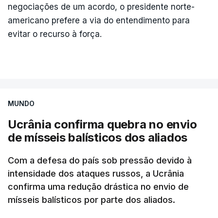
Embora não tenha reconhecido o impacto de
negociações de um acordo, o presidente norte-
nenhum drone contra a infraestrutura crítica local,
americano prefere a via do entendimento para
o canal independente russo Astra publicou
evitar o recurso à força.
fotografias nas quais se observam duas colunas de
fumo, uma das quais proviria, segundo o meio de
comunicação, da refinaria Slavneft-YANOS.
A informação também foi confirmada pelo canal
MUNDO
ucraniano Exilenova+, que também publicou
fotografias e vídeos das consequências do ataque.
Ucrânia confirma quebra no envio
de mísseis balísticos dos aliados
Esta empresa, que processa cerca de 15 milhões
de toneladas de crude anuais e está entre as cinco
Com a defesa do país sob pressão devido à
maiores do seu género na Rússia, foi atacada em
intensidade dos ataques russos, a Ucrânia
2026 pelo menos em seis ocasiões.
confirma uma redução drástica no envio de
mísseis balísticos por parte dos aliados.
A Ucrânia voltou também a tentar atacar o centro