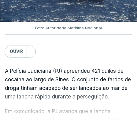
Foto: Autoridade Marítima Nacional
OUVIR
A Polícia Judiciária (PJ) apreendeu 421 quilos de
cocaína ao largo de Sines. O conjunto de fardos de
droga tinham acabado de ser lançados ao mar de
uma lancha rápida durante a perseguição.
Em comunicado, a PJ avança que a lancha
suspeita foi detetada em alto mar, cerca de 60
milhas náuticas ao largo de Sines.
VER MAIS