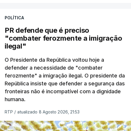
A apreensão aconteceu na tarde desta sexta-feira,
desencadeando uma ação de prevenção
POLÍTICA
desencadeada pela Polícia Judiciária, em
PR defende que é preciso
articulação com a Marinha, a Autoridade Marítima
"combater ferozmente a imigração
Nacional e a Força Aérea.
ilegal"
O ano de 2026 tem sido um ano de recordes: foi
O Presidente da República voltou hoje a
apreendida mais cocaína até ao momento de que
defender a necessidade de "combater
em todo o ano de 2025.
ferozmente" a imigração ilegal. O presidente da
A ação de prevenção visa a deteção em alto mar
República insiste que defender a segurança das
de embarcações de alta velocidade (EAV) que
fronteiras não é incompatível com a dignidade
humana.
utilizam a costa nacional para o tráfico de droga.
RTP
/
atualizado 8 Agosto 2026, 21:53
c/ Lusa