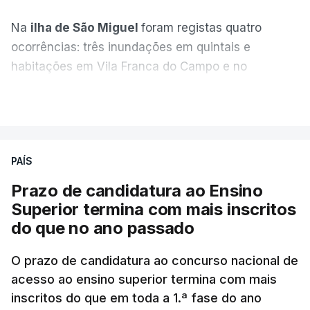
Na
ilha de São Miguel
foram registas quatro
ocorrências: três inundações em quintais e
habitações em Vila Franca do Campo e no
Nordeste uma inundação numa casa.
VER MAIS
Em
São Jorge
houve duas: na freguesia da
Urzelina, no concelho de Velas, foi registada uma
PAÍS
inundação numa habitação e houve um
deslizamento de terras numa estrada nos Nortes,
Prazo de candidatura ao Ensino
que entretanto já foi parcialmente desobstruída.
Superior termina com mais inscritos
do que no ano passado
Na
Terceira
, na Praia da Vitória, o mau tempo
deixou o parque de campismo sem condições
O prazo de candidatura ao concurso nacional de
acesso ao ensino superior termina com mais
foram por isso realojadas 67 pessoas no parque de
inscritos do que em toda a 1.ª fase do ano
estacionamento da escola profissional, como