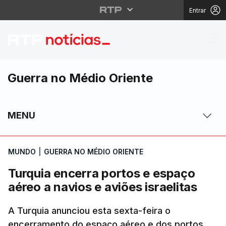
Entrar
Turquia encerra portos
Guerra no Médio Oriente
MENU
MUNDO
|
GUERRA NO MÉDIO ORIENTE
Turquia encerra portos e espaço
aéreo a navios e aviões israelitas
A Turquia anunciou esta sexta-feira o
encerramento do espaço aéreo e dos portos