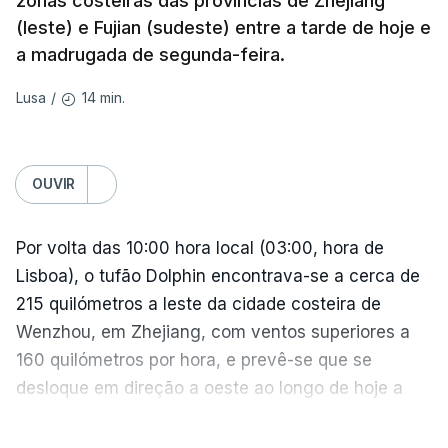
zonas costeiras das províncias de Zhejiang
Coming on the back of the EU’s 21st package, I
(leste) e Fujian (sudeste) entre a tarde de hoje e
ERRO
100
welcome the US Senate’s adoption of the Graham
a madrugada de segunda-feira.
ERROR ON HTML5 MEDIA ELEMENT
Bill.
14 min.
Lusa
/
ESTE CONTEÚDO ESTÁ NESTE
MOMENTO INDISPONÍVEL
It honours a fierce believer in the power of
coordinated sanctions to weaken Russia's war
OUVIR
machine.
Na própria capital, foram contabilizados quatro
Por volta das 10:00 hora local (03:00, hora de
From Russian oligarchs to energy exports and the
feridos pela autoridade militar, enquanto os
Lisboa), o tufão Dolphin encontrava-se a cerca de
shadow fleet, every source of…
serviços de resgate relataram incêndios em dois
215 quilómetros a leste da cidade costeira de
bairros.
— Ursula von der Leyen (@vonderleyen)
August 7,
Wenzhou, em Zhejiang, com ventos superiores a
2026
160 quilómetros por hora, e prevê-se que se
Mais de quatro anos após o início da invasão da
desloque em direção a oeste ao longo de hoje a
Ucrânia pela Rússia, os ataques intensificam-se de
uma velocidade entre 20 e 25 quilómetros por
ambos os lados de uma linha de frente quase
VER MAIS
hora, indicou o Centro Meteorológico Nacional