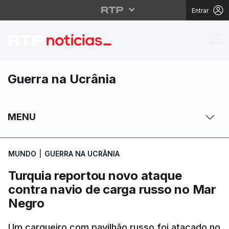
Entrar
Turquia reportou novo
Guerra na Ucrânia
MENU
MUNDO
|
GUERRA NA UCRÂNIA
Turquia reportou novo ataque
contra navio de carga russo no Mar
Negro
Um cargueiro com pavilhão russo foi atacado no