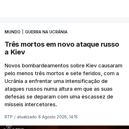
pelos senadores com o objetivo de ajudar a
VER MAIS
Ucrânia a travar as receitas energéticas russas.
Entre essas sanções está a proibição de visto a
MUNDO
|
GUERRA NA UCRÂNIA
Vladimir Putin e aos principais comandantes
militares e ainda a aplicação de tarifas até 500%
Três mortos em novo ataque russo
sobre as exportações russas.
a Kiev
Novos bombardeamentos sobre Kiev causaram
pelo menos três mortos e sete feridos, com a
ERRO
100
Ucrânia a enfrentar uma intensificação de
ERROR ON HTML5 MEDIA ELEMENT
ataques russos numa altura em que as suas
defesas se deparam com uma escassez de
ESTE CONTEÚDO ESTÁ NESTE
mísseis intercetores.
MOMENTO INDISPONÍVEL
RTP
/
atualizado 8 Agosto 2026, 14:15