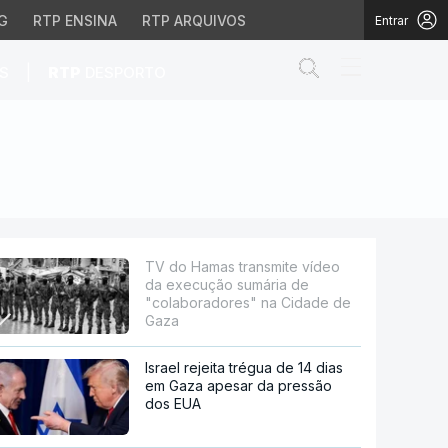
G
RTP ENSINA
RTP ARQUIVOS
Entrar
Abrir campo de
|
S
RTP
DESPORTO
 sumária de "colabora
TV do Hamas transmite vídeo
da execução sumária de
"colaboradores" na Cidade de
Gaza
Israel rejeita trégua de 14 dias
em Gaza apesar da pressão
dos EUA