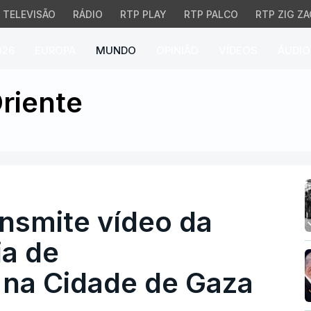
TELEVISÃO
RÁDIO
RTP PLAY
RTP PALCO
RTP ZIG ZA
026
EUROPA
MUNDO
OPINIÃO
VÍDEOS
ÁUDIO
mite vídeo da execução
riente
nsmite vídeo da
a de
 na Cidade de Gaza