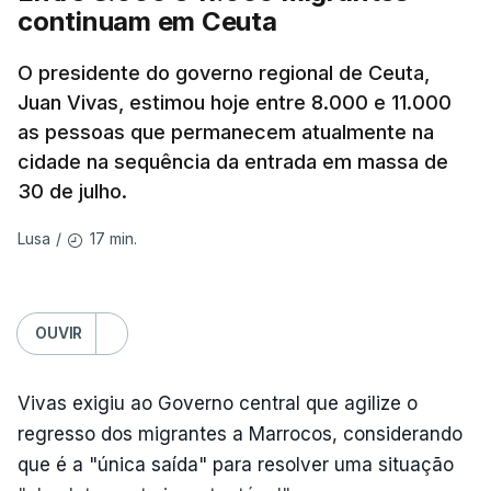
continuam em Ceuta
anos, bem como três feridos, na aldeia de
Pukhivka, segundo os serviços de resgate, sem
O presidente do governo regional de Ceuta,
especificar se os ataques foram realizados com
Juan Vivas, estimou hoje entre 8.000 e 11.000
mísseis ou drones.
as pessoas que permanecem atualmente na
cidade na sequência da entrada em massa de
Na própria capital, foram contabilizados quatro
30 de julho.
feridos pela autoridade militar, enquanto os
serviços de resgate relataram incêndios em dois
17 min.
Lusa
/
bairros.
Mais de quatro anos após o início da invasão da
OUVIR
Ucrânia pela Rússia, os ataques intensificam-se de
ambos os lados de uma linha de frente quase
Vivas exigiu ao Governo central que agilize o
imóvel, fazendo um número crescente de vítimas
regresso dos migrantes a Marrocos, considerando
civis.
que é a "única saída" para resolver uma situação
Na quarta-feira, pelo menos 17 pessoas tinham