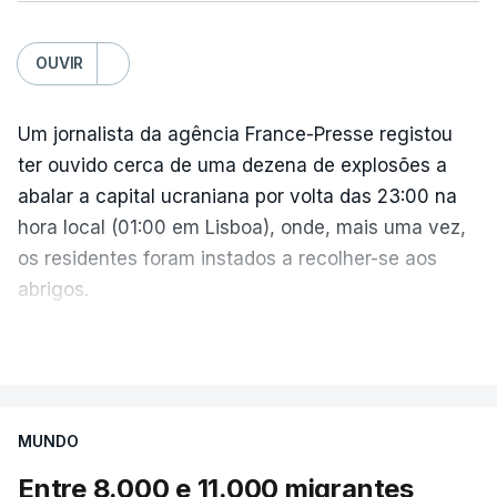
OUVIR
Um jornalista da agência France-Presse registou
ter ouvido cerca de uma dezena de explosões a
abalar a capital ucraniana por volta das 23:00 na
hora local (01:00 em Lisboa), onde, mais uma vez,
os residentes foram instados a recolher-se aos
abrigos.
A administração militar local tinha anunciado
VER MAIS
pouco antes o acionamento de um "alerta aéreo
devido ao uso de mísseis balísticos".
MUNDO
Na periferia nordeste de Kiev, os ataques russos
Entre 8.000 e 11.000 migrantes
causaram três mortos, incluindo uma criança de 4