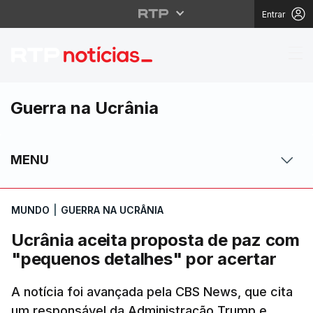
Entrar
Ucrânia aceita propos
Guerra na Ucrânia
MENU
MUNDO
|
GUERRA NA UCRÂNIA
Ucrânia aceita proposta de paz com
"pequenos detalhes" por acertar
A notícia foi avançada pela CBS News, que cita
um responsável da Administração Trump e