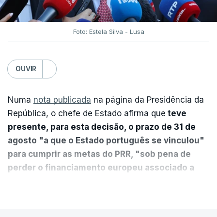
Foto: Estela Silva - Lusa
OUVIR
Numa
nota publicada
na página da Presidência da
República, o chefe de Estado afirma que
teve
presente, para esta decisão, o prazo de 31 de
agosto "a que o Estado português se vinculou"
para cumprir as metas do PRR, "sob pena de
perder o financiamento europeu associado a
essa reforma específica".
VER MAIS
António José Seguro entende que a reforma reúne