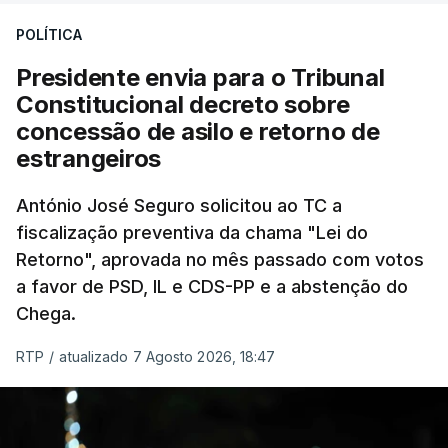
treze apoios sociais "num só" e pretende "tornar o
POLÍTICA
sistema mais simples, mais justo e transparente".
Presidente envia para o Tribunal
"Sempre que seja possível reduzir burocracias,
Constitucional decreto sobre
eliminar sobreposições e garantir que os apoios
concessão de asilo e retorno de
chegam a quem mais necessita, estaremos a dar
estrangeiros
um passo na direção certa", argumenta o
António José Seguro solicitou ao TC a
Presidente da República.
fiscalização preventiva da chama "Lei do
Retorno", aprovada no mês passado com votos
Assegurar que "ninguém é
a favor de PSD, IL e CDS-PP e a abstenção do
prejudicado"
Chega.
RTP
/
atualizado 7 Agosto 2026, 18:47
O Preisdente deixa, no entanto, deixa alguns
avisos:
uma reforma desta dimensão "deve ter