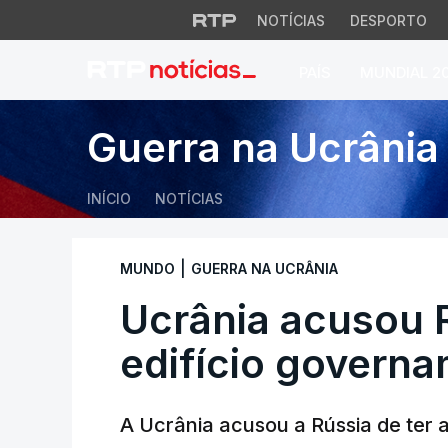
NOTÍCIAS
DESPORTO
PAÍS
MUNDIAL 2
Ucrânia acusou Rús
Guerra na Ucrânia
INÍCIO
NOTÍCIAS
|
MUNDO
GUERRA NA UCRÂNIA
Ucrânia acusou R
edifício governa
A Ucrânia acusou a Rússia de ter 