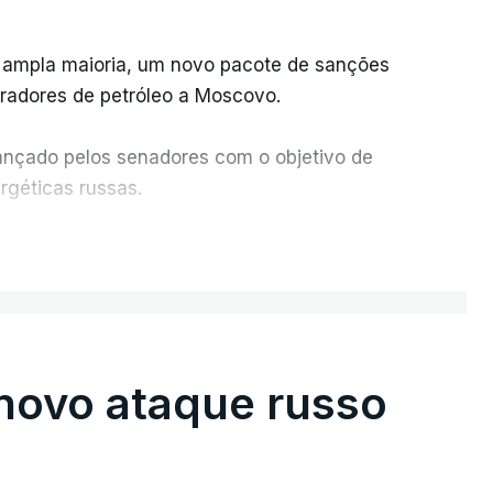
 ampla maioria, um novo pacote de sanções
pradores de petróleo a Moscovo.
cançado pelos senadores com o objetivo de
ergéticas russas.
isto a Vladimir Putin e aos principais
ER MAIS
ção de tarifas até 500% sobre as exportações
novo ataque russo