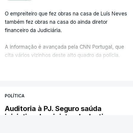
O empreiteiro que fez obras na casa de Luís Neves
também fez obras na casa do ainda diretor
financeiro da Judiciária.
A informação é avançada pela CNN Portugal, que
cita vários vizinhos deste alto quadro da polícia.
VER MAIS
Foi o diretor financeiro, Álvaro Pires, que assumiu a
responsabilidade de sugerir as instalações da
Construbarcelos para acolher um atrelado
POLÍTICA
apreendido numa operação de droga.
Auditoria à PJ. Seguro saúda
iniciativa da ministra da Justiça
O presidente da República saudou a auditoria