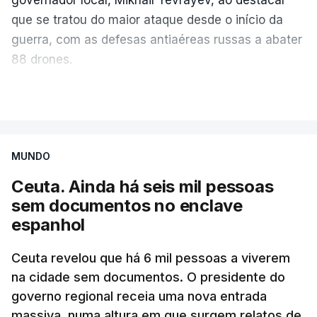
que se tratou do maior ataque desde o início da
guerra, com as defesas antiaéreas russas a abater
88 drones.
Do lado russo, o Ministério da Defesa reportou
VER MAIS
também o abate de 605 drones ucranianos de asa
fixa sobre 18 regiões russas, a anexada península
da Crimeia e os mares Negro e de Azov.
MUNDO
Ceuta. Ainda há seis mil pessoas
O ataque ucraniano desta noite superou os
sem documentos no enclave
recordes anteriores: 556 drones a 17 de maio,
espanhol
555 a 18 de junho e 389 a 25 de março. Segundo
Yevrayev, não houve mortos nem feridos em
Ceuta revelou que há 6 mil pessoas a viverem
consequência do ataque massivo contra
na cidade sem documentos. O presidente do
Yaroslavl.
governo regional receia uma nova entrada
massiva, numa altura em que surgem relatos de