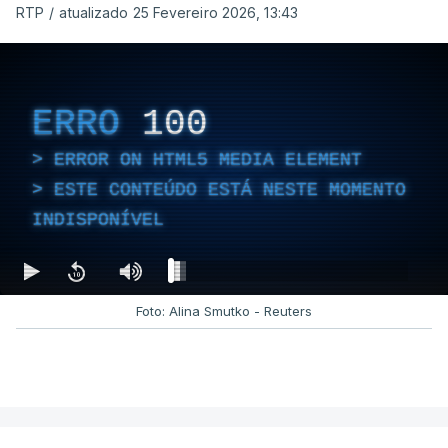
RTP
/
atualizado 25 Fevereiro 2026, 13:43
ERRO
100
ERROR ON HTML5 MEDIA ELEMENT
ESTE CONTEÚDO ESTÁ NESTE MOMENTO
INDISPONÍVEL
Foto: Alina Smutko - Reuters