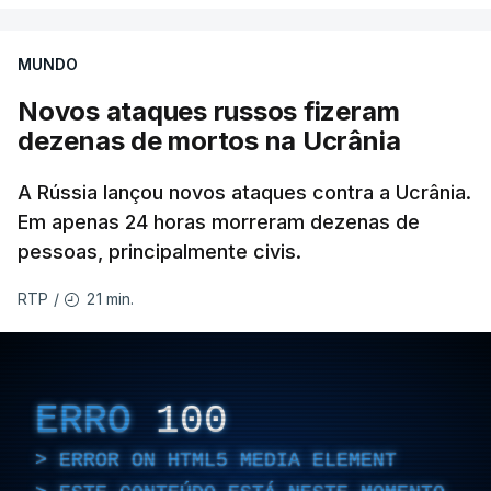
fumo, uma das quais proviria, segundo o meio de
comunicação, da refinaria Slavneft-YANOS.
MUNDO
Informação também confirmada pelo canal
Novos ataques russos fizeram
ucraniano Exilenova+, que também publicou
dezenas de mortos na Ucrânia
fotografias e vídeos das consequências do ataque.
A Rússia lançou novos ataques contra a Ucrânia.
A Ucrânia voltou também a tentar atacar o centro
Em apenas 24 horas morreram dezenas de
logístico da Wildberries, uma plataforma de
pessoas, principalmente civis.
comércio online bastante popular, frequentemente
apelidada de "Amazon russa", na região de Tver - a
21 min.
RTP
/
menos de 200 quilómetros a noroeste de Moscovo
-, o segundo ataque em três dias.
ERRO
100
Três mortos em ataque russo
ERROR ON HTML5 MEDIA ELEMENT