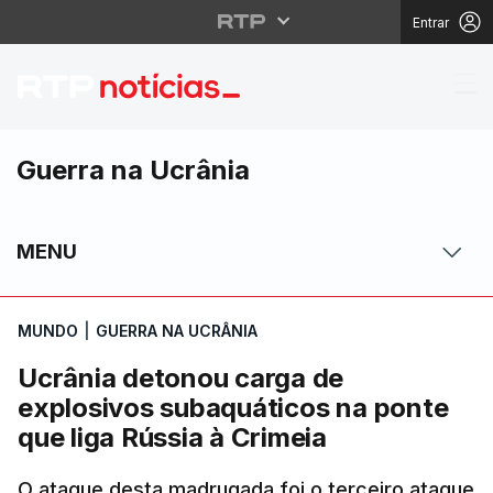
Entrar
Ucrânia detonou carga
Guerra na Ucrânia
MENU
MUNDO
|
GUERRA NA UCRÂNIA
Ucrânia detonou carga de
explosivos subaquáticos na ponte
que liga Rússia à Crimeia
O ataque desta madrugada foi o terceiro ataque