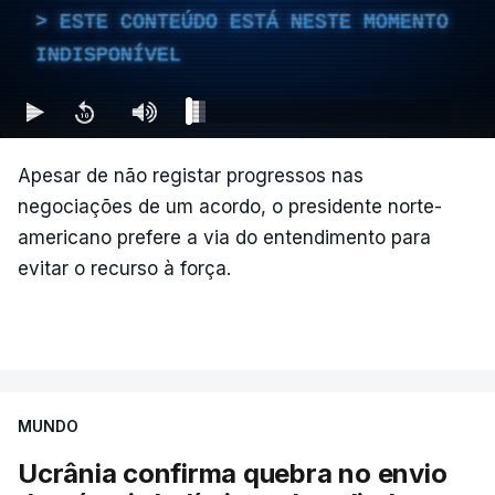
defesa antiaérea russa abateu um aparelho não
ESTE CONTEÚDO ESTÁ NESTE MOMENTO
tripulado que tentava atacar um armazém daquela
INDISPONÍVEL
companhia.
"Em consequência da queda dos destroços do
drone, a fachada do centro logístico da Wildberries
Apesar de não registar progressos nas
sofreu danos não significativos. Não houve
negociações de um acordo, o presidente norte-
vítimas", escreveu.
americano prefere a via do entendimento para
evitar o recurso à força.
Desde meados de julho, a Ucrânia atingiu cerca de
20 instalações pertencentes à Wildberries,
distribuídas por várias regiões da Rússia e pela
Crimeia anexada, com mais de 20 centros
logísticos destruídos, cerca de um quinto das
capacidades da empresa.
MUNDO
Ucrânia confirma quebra no envio