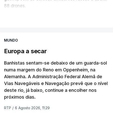
88 drones.
Por sua vez, o Ministério da Defesa da Rússia
VER MAIS
reportou hoje o abate de 605 drones ucranianos de
asa fixa sobre 18 regiões russas, a anexada
península da Crimeia e os mares Negro e de Azov.
MUNDO
Europa a secar
O ataque ucraniano desta noite superou os
recordes anteriores: 556 drones a 17 de maio, 555
Banhistas sentam-se debaixo de um guarda-sol
a 18 de junho e 389 a 25 de março. Segundo
numa margem do Reno em Oppenheim, na
Yevrayev, não houve mortos nem feridos em
Alemanha. A Administração Federal Alemã de
consequência do ataque massivo contra Yaroslavl.
Vias Navegáveis e Navegação prevê que o nível
deste rio, já baixo, continue a encolher nos
"Ardeu uma casa particular, em vários edifícios as
próximos dias.
janelas sofreram danos, vários automóveis foram
danificados. Todas as vítimas receberão
RTP
/
6 Agosto 2026, 11:29
indemnizações", indicou, ao referir que "em outros