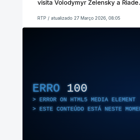
visita Volodymyr Zelensky a Riade
RTP
/
atualizado 27 Março 2026, 08:05
ERRO
100
ERROR ON HTML5 MEDIA ELEMENT
ESTE CONTEÚDO ESTÁ NESTE MOME