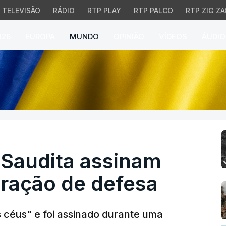
TELEVISÃO
RÁDIO
RTP PLAY
RTP PALCO
RTP ZIG ZA
026
EUROPA
MUNDO
OPINIÃO
VÍDEOS
ÁUDIO
Saudita assinam acordo
 Saudita assinam
ração de defesa
 céus" e foi assinado durante uma