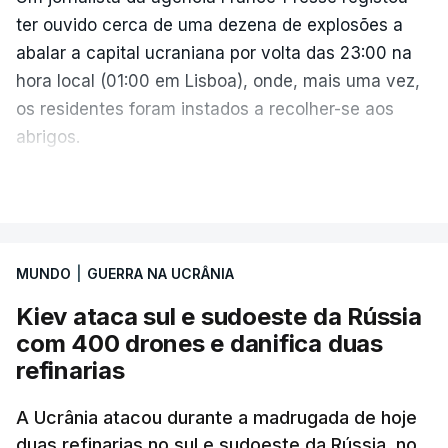
ter ouvido cerca de uma dezena de explosões a
abalar a capital ucraniana por volta das 23:00 na
hora local (01:00 em Lisboa), onde, mais uma vez,
os residentes foram instados a recolher-se aos
abrigos.
A administração militar local tinha anunciado
VER MAIS
pouco antes o acionamento de um "alerta aéreo
devido ao uso de mísseis balísticos".
MUNDO
|
GUERRA NA UCRÂNIA
Na periferia nordeste de Kiev, os ataques russos
Kiev ataca sul e sudoeste da Rússia
causaram três mortos, incluindo uma criança de 4
com 400 drones e danifica duas
anos, bem como três feridos, na aldeia de
refinarias
Pukhivka, segundo os serviços de resgate, sem
especificar se os ataques foram realizados com
A Ucrânia atacou durante a madrugada de hoje
mísseis ou drones.
duas refinarias no sul e sudoeste da Rússia, no