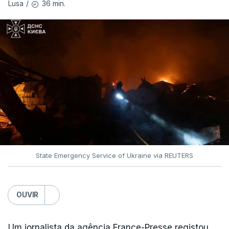
36 min.
Lusa
/
State Emergency Service of Ukraine via REUTERS
OUVIR
Um jornalista da agência France-Presse registou