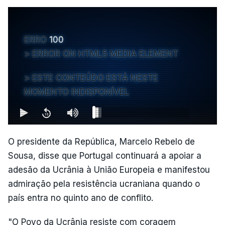
ERRO
100
ERROR ON HTML5 MEDIA ELEMENT
ESTE CONTEÚDO ESTÁ NESTE
MOMENTO INDISPONÍVEL
O presidente da República, Marcelo Rebelo de
Sousa, disse que Portugal continuará a apoiar a
adesão da Ucrânia à União Europeia e manifestou
admiração pela resistência ucraniana quando o
país entra no quinto ano de conflito.
"O Povo da Ucrânia resiste com coragem