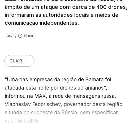
âmbito de um ataque com cerca de 400 drones,
Na própria capital, foram contabilizados quatro
informaram as autoridades locais e meios de
feridos pela autoridade militar, enquanto os
comunicação independentes.
serviços de resgate relataram incêndios em dois
bairros.
6 min.
Lusa
/
Mais de quatro anos após o início da invasão da
Ucrânia pela Rússia, os ataques intensificam-se de
OUVIR
ambos os lados de uma linha de frente quase
imóvel, fazendo um número crescente de vítimas
"Uma das empresas da região de Samara foi
civis.
atacada esta noite por drones ucranianos",
Na quarta-feira, pelo menos 17 pessoas tinham
informou na MAX, a rede de mensagens russa,
sido mortas em ataques noturnos russos sobre
Viacheslav Fedorischev, governador desta região
Kiev e a sua região.
situada no sudoeste da Rússia, sem especificar
qual foi o alvo.
Nesse dia a defesa antiaérea ucraniana não