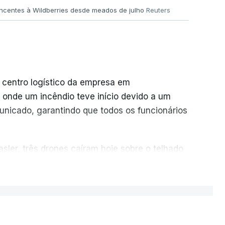
encentes à Wildberries desde meados de julho
Reuters
 centro logístico da empresa em
 onde um incêndio teve início devido a um
unicado, garantindo que todos os funcionários
sler, três drones caíram hoje sobre o telhado
ER MAIS
u cerca de 20 instalações pertencentes à
cio online muito popular, frequentemente
as por quase toda a Rússia e na Crimeia