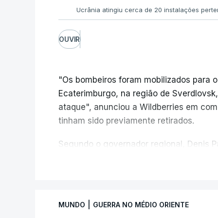
Ucrânia atingiu cerca de 20 instalações pert
OUVIR
"Os bombeiros foram mobilizados para o
Ecaterimburgo, na região de Sverdlovsk,
ataque", anunciou a Wildberries em com
tinham sido previamente retirados.
Segundo o governador regional, Denis Pa
do centro logístico, sem deixar vítimas.
V
Desde meados de julho, a Ucrânia atingi
Wildberries --- uma plataforma de comér
|
MUNDO
GUERRA NO MÉDIO ORIENTE
chamada de "Amazon russa" --- espalhad