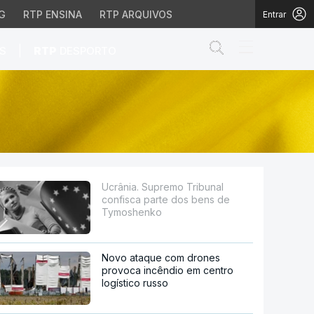
G
RTP ENSINA
RTP ARQUIVOS
Entrar
Abrir campo de
|
S
RTP
DESPORTO
e dos bens de Tymoshen
Ucrânia. Supremo Tribunal
confisca parte dos bens de
Tymoshenko
Novo ataque com drones
provoca incêndio em centro
logístico russo