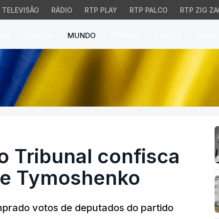
TELEVISÃO
RÁDIO
RTP PLAY
RTP PALCO
RTP ZIG ZA
026
EUROPA
MUNDO
OPINIÃO
VÍDEOS
ÁUDIO
Tribunal confisca part
 Tribunal confisca
 de Tymoshenko
prado votos de deputados do partido