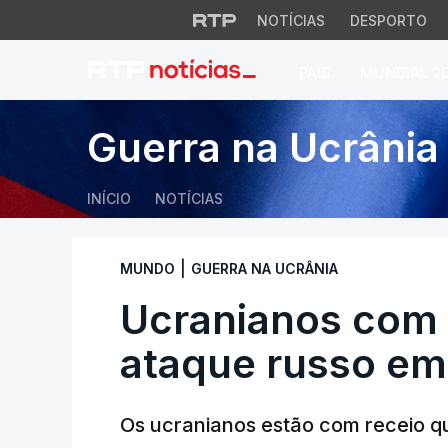
NOTÍCIAS
DESPORTO
PAÍS
MUNDIAL 2
Ucranianos com re
Guerra na Ucrânia
INÍCIO
NOTÍCIAS
|
MUNDO
GUERRA NA UCRÂNIA
Ucranianos com 
ataque russo em
Os ucranianos estão com receio que