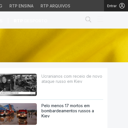
G
RTP ENSINA
RTP ARQUIVOS
Entrar
Abrir campo de
|
S
RTP
DESPORTO
sso em Kiev
Ucranianos com receio de novo
ataque russo em Kiev
Pelo menos 17 mortos em
bombardeamentos russos a
Kiev