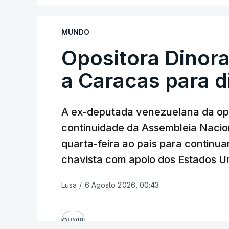
A Força Aérea ucraniana especificou ai
mencionar qualquer míssil, embora Kiev
MUNDO
grave escassez de munições antimíssil ba
Opositora Dinora
a Caracas para 
A ex-deputada venezuelana da opo
continuidade da Assembleia Nacion
quarta-feira ao país para continua
ERRO
100
ERROR ON HTML5 MEDIA ELEMEN
chavista com apoio dos Estados Un
ESTE CONTEÚDO ESTÁ NESTE MO
Lusa
/
6 Agosto 2026, 00:43
OUVIR