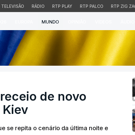
TELEVISÃO
RÁDIO
RTP PLAY
RTP PALCO
RTP ZIG ZA
026
EUROPA
MUNDO
OPINIÃO
VÍDEOS
ÁUDIO
ceio de novo ataque ru
receio de novo
 Kiev
 se repita o cenário da última noite e