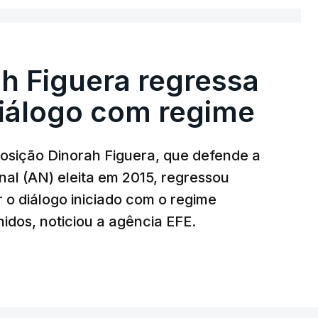
nda que abateu 98 destes
drones
, sem
 tenha vindo a lamentar há semanas uma
lístico capazes de intercetar tais mísseis.
h Figuera regressa
diálogo com regime
sição Dinorah Figuera, que defende a
al (AN) eleita em 2015, regressou
r o diálogo iniciado com o regime
T
idos, noticiou a agência EFE.
MENTO INDISPONÍVEL