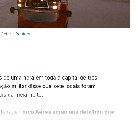
Peter - Reuters
 de uma hora em toda a capital de três
ção militar disse que sete locais foram
is da meia-noite.
-feira, a
Força Aérea ucraniana detalhou que
e 28 mísseis de alta velocidade, incluindo
 antinavio
.
ER MAIS