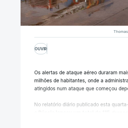
Thomas 
OUVIR
Os alertas de ataque aéreo duraram mais
milhões de habitantes, onde a administra
atingidos num ataque que começou depo
No relatório diário publicado esta quarta
a Rússia lançou um total de 115
drones
24 mísseis balísticos e quatro mísseis
V