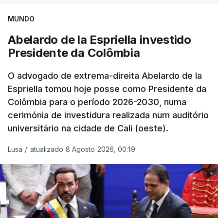
TÓPICOS
a bola", acrescentou Mizraji-Rozen, segundo o
Crimeia Krasnodar Volgogrado
,
referido meio.
MUNDO
Wildberries
,
Petersburgo
Abelardo de la Espriella investido
Por seu lado, David Zini, chefe do serviço de
Presidente da Colômbia
segurança interna israelita (Shin Bet), alertou o
gabinete de que o acordo do Hamas sobre o plano
O advogado de extrema-direita Abelardo de la
de ação em Gaza é uma "armadilha estratégica"
Espriella tomou hoje posse como Presidente da
para ganhar tempo e garantir que Israel não volte a
Colômbia para o período 2026-2030, numa
operar ali antes das eleições legislativas de 27 de
cerimónia de investidura realizada num auditório
outubro.
universitário na cidade de Cali (oeste).
Vários ministros pressionaram Netanyahu para que
Lusa
/
atualizado 8 Agosto 2026, 00:19
declarasse formalmente a rejeição de Israel do
plano anunciado no final de julho pelo Presidente
dos Estados Unidos, Donald Trump, e aprovado
pelo Hamas, pelo qual este se compromete a
desarmar se as tropas israelitas abandonarem a