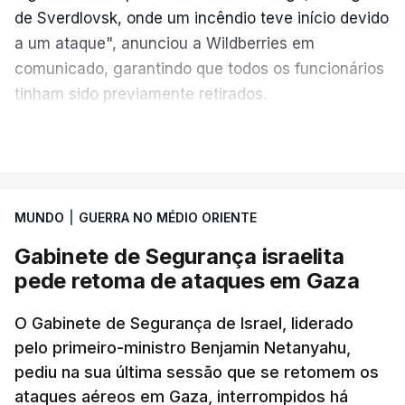
de Sverdlovsk, onde um incêndio teve início devido
a um ataque", anunciou a Wildberries em
comunicado, garantindo que todos os funcionários
tinham sido previamente retirados.
Segundo o governador regional, Denis Pasler, três
VER MAIS
drones caíram hoje sobre o telhado do centro
logístico, sem deixar vítimas.
MUNDO
|
GUERRA NO MÉDIO ORIENTE
Desde meados de julho, a Ucrânia atingiu cerca de
Gabinete de Segurança israelita
20 instalações pertencentes à Wildberries --- uma
pede retoma de ataques em Gaza
plataforma de comércio online muito popular,
frequentemente chamada de "Amazon russa" ---
O Gabinete de Segurança de Israel, liderado
espalhadas por quase toda a Rússia e na Crimeia
pelo primeiro-ministro Benjamin Netanyahu,
anexada.
pediu na sua última sessão que se retomem os
ataques aéreos em Gaza, interrompidos há
Os primeiros ataques, ocorridos na noite de 17 para