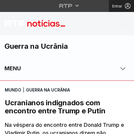
Entrar
Ucranianos indignados
Guerra na Ucrânia
MENU
MUNDO
|
GUERRA NA UCRÂNIA
Ucranianos indignados com
encontro entre Trump e Putin
Na véspera do encontro entre Donald Trump e
Vladimir Putin, os ucranianos dizem não