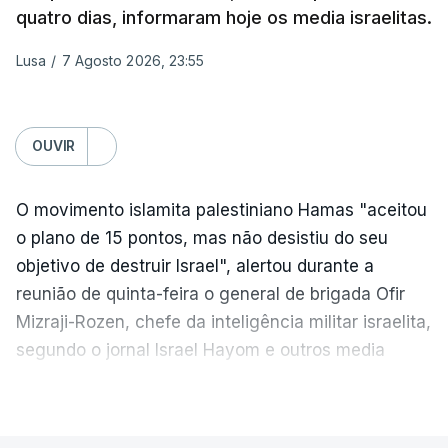
quatro dias, informaram hoje os media israelitas.
18 de julho, fizeram oito mortos e quase 90 feridos
em instalações nas regiões de Moscovo e Tambov
Lusa
/
7 Agosto 2026, 23:55
(centro-oeste).
Desde então, ataques de drones ucranianos
OUVIR
visaram locais próximos a São Petersburgo
(noroeste), Simferopol (na Crimeia), Krasnodar e
O movimento islamita palestiniano Hamas "aceitou
Volgogrado (sul) e também Samara (na margem
o plano de 15 pontos, mas não desistiu do seu
leste do rio Volga).
objetivo de destruir Israel", alertou durante a
Mais de quatro anos após o início da ofensiva
reunião de quinta-feira o general de brigada Ofir
russa em larga escala contra a Ucrânia, a
Mizraji-Rozen, chefe da inteligência militar israelita,
diplomacia está estagnada e ambos os países
segundo o jornal Israel Hayom e outros media
intensificam os ataques de longo alcance,
locais.
VER MAIS
provocando um número crescente de vítimas civis.
"É evidente que o Hamas está a tentar passar-nos