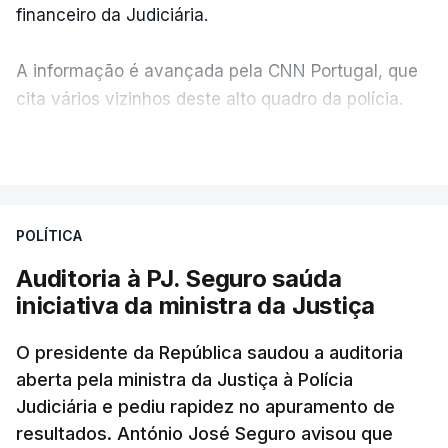
financeiro da Judiciária.
A informação é avançada pela CNN Portugal, que
cita vários vizinhos deste alto quadro da polícia.
VER MAIS
Foi o diretor financeiro, Álvaro Pires, que assumiu a
responsabilidade de sugerir as instalações da
Construbarcelos para acolher um atrelado
POLÍTICA
apreendido numa operação de droga.
Auditoria à PJ. Seguro saúda
iniciativa da ministra da Justiça
O presidente da República saudou a auditoria
aberta pela ministra da Justiça à Polícia
Judiciária e pediu rapidez no apuramento de
resultados. António José Seguro avisou que