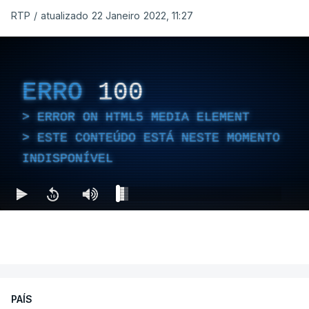
RTP
/
atualizado 22 Janeiro 2022, 11:27
ERRO
100
ERROR ON HTML5 MEDIA ELEMENT
ESTE CONTEÚDO ESTÁ NESTE MOMENTO
INDISPONÍVEL
PAÍS