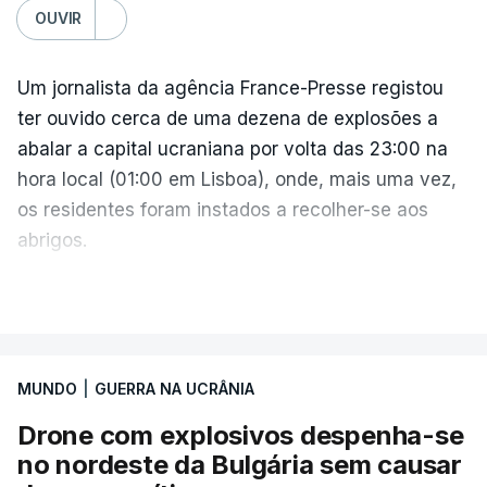
OUVIR
Um jornalista da agência France-Presse registou
ter ouvido cerca de uma dezena de explosões a
abalar a capital ucraniana por volta das 23:00 na
hora local (01:00 em Lisboa), onde, mais uma vez,
os residentes foram instados a recolher-se aos
abrigos.
A administração militar local tinha anunciado
VER MAIS
pouco antes o acionamento de um "alerta aéreo
devido ao uso de mísseis balísticos".
MUNDO
|
GUERRA NA UCRÂNIA
Na periferia nordeste de Kiev, os ataques russos
Drone com explosivos despenha-se
causaram três mortos, incluindo uma criança de 4
no nordeste da Bulgária sem causar
anos, bem como três feridos, na aldeia de