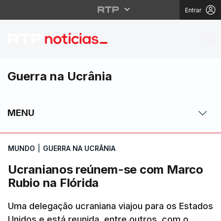
Entrar
Ucranianos reúnem-se
Guerra na Ucrânia
MENU
MUNDO
|
GUERRA NA UCRÂNIA
Ucranianos reúnem-se com Marco
Rubio na Flórida
Uma delegação ucraniana viajou para os Estados
Unidos e está reunida, entre outros, com o