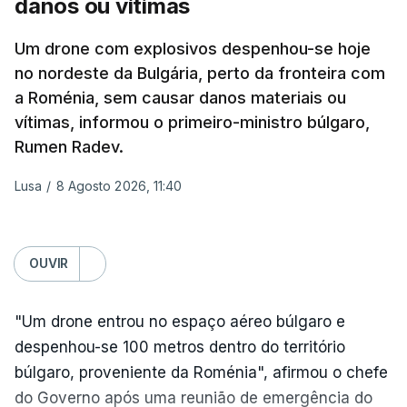
danos ou vítimas
Pukhivka, segundo os serviços de resgate, sem
especificar se os ataques foram realizados com
Um drone com explosivos despenhou-se hoje
mísseis ou drones.
no nordeste da Bulgária, perto da fronteira com
a Roménia, sem causar danos materiais ou
Na própria capital, foram contabilizados quatro
vítimas, informou o primeiro-ministro búlgaro,
feridos pela autoridade militar, enquanto os
Rumen Radev.
serviços de resgate relataram incêndios em dois
bairros.
Lusa
/
8 Agosto 2026, 11:40
Mais de quatro anos após o início da invasão da
Ucrânia pela Rússia, os ataques intensificam-se de
OUVIR
ambos os lados de uma linha de frente quase
imóvel, fazendo um número crescente de vítimas
"Um drone entrou no espaço aéreo búlgaro e
civis.
despenhou-se 100 metros dentro do território
Na quarta-feira, pelo menos 17 pessoas tinham
búlgaro, proveniente da Roménia", afirmou o chefe
sido mortas em ataques noturnos russos sobre
do Governo após uma reunião de emergência do