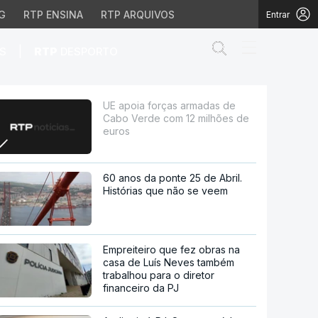
G
RTP ENSINA
RTP ARQUIVOS
Entrar
Abrir campo de
|
S
RTP
DESPORTO
om 12 milhões de euros
UE apoia forças armadas de
Cabo Verde com 12 milhões de
euros
60 anos da ponte 25 de Abril.
Histórias que não se veem
Empreiteiro que fez obras na
casa de Luís Neves também
trabalhou para o diretor
financeiro da PJ