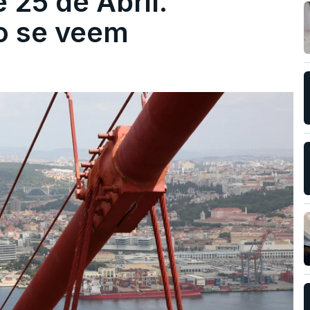
 25 de Abril.
ão se veem