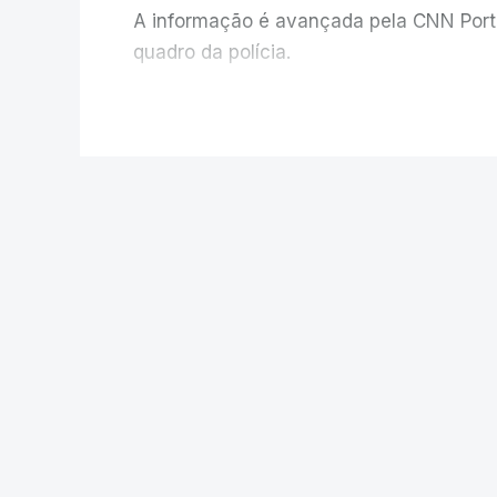
A informação é avançada pela CNN Portug
quadro da polícia.
Foi o diretor financeiro, Álvaro Pires, q
V
instalações da Construbarcelos para ac
de droga.
POLÍTICA
Auditoria à PJ. 
iniciativa da min
O presidente da República saudou a
Justiça à Polícia Judiciária e ped
António José Seguro avisou que c
públicos defenderem as instituiçõ