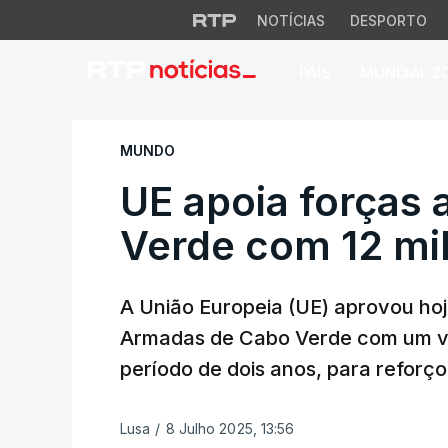
NOTÍCIAS
DESPORTO
PAÍS
MUNDIAL 2
UE apoia forças a
MUNDO
UE apoia forças
Verde com 12 mi
A União Europeia (UE) aprovou hoj
Armadas de Cabo Verde com um va
período de dois anos, para reforço
Lusa
/
8 Julho 2025, 13:56