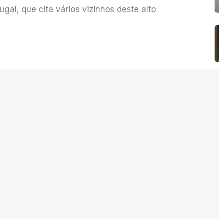
al, que cita vários vizinhos deste alto
ue assumiu a responsabilidade de sugerir as
ER MAIS
olher um atrelado apreendido numa operação
Seguro saúda
istra da Justiça
 auditoria aberta pela ministra da
iu rapidez no apuramento de resultados.
abe a todos os que ocupam cargos
es democráticas.