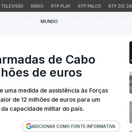
TELEVISÃO
RÁDIO
RTP PLAY
RTP PALCO
RTP ZIG ZA
026
EUROPA
MUNDO
OPINIÃO
VÍDEOS
ÁUDIO
rmadas de Cabo Verde c
 armadas de Cabo
lhões de euros
e uma medida de assistência às Forças
lor de 12 milhões de euros para um
 da capacidade militar do país.
ADICIONAR COMO FONTE INFORMATIVA