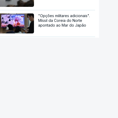
"Opções militares adicionais".
Míssil da Coreia do Norte
apontado ao Mar do Japão
DGS emite recomendações
para observação segura do
eclipse solar
Remoinhos no Sol baralham
satélites
Hipertensão, diabetes e tabaco.
Cientistas identificam três
fatores a controlar para atrasar
a demência