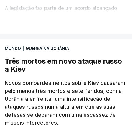
A legislação faz parte de um acordo alcançado
pelos senadores com o objetivo de ajudar a
VER MAIS
Ucrânia a travar as receitas energéticas russas.
Entre essas sanções está a proibição de visto a
MUNDO
|
GUERRA NA UCRÂNIA
Vladimir Putin e aos principais comandantes
militares e ainda a aplicação de tarifas até 500%
Três mortos em novo ataque russo
sobre as exportações russas.
a Kiev
Novos bombardeamentos sobre Kiev causaram
pelo menos três mortos e sete feridos, com a
ERRO
100
Ucrânia a enfrentar uma intensificação de
ERROR ON HTML5 MEDIA ELEMENT
ataques russos numa altura em que as suas
defesas se deparam com uma escassez de
ESTE CONTEÚDO ESTÁ NESTE
mísseis intercetores.
MOMENTO INDISPONÍVEL