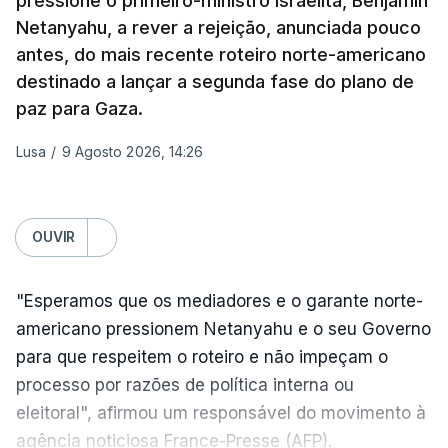
pressione o primeiro-ministro israelita, Benjamin
conjunto".
Netanyahu, a rever a rejeição, anunciada pouco
antes, do mais recente roteiro norte-americano
Coming on the back of the EU’s 21st package, I
destinado a lançar a segunda fase do plano de
ERRO
100
welcome the US Senate’s adoption of the Graham
paz para Gaza.
ERROR ON HTML5 MEDIA ELEMENT
Bill.
Lusa
/
9 Agosto 2026, 14:26
ESTE CONTEÚDO ESTÁ NESTE
MOMENTO INDISPONÍVEL
It honours a fierce believer in the power of
coordinated sanctions to weaken Russia's war
OUVIR
machine.
Na própria capital, foram contabilizados quatro
"Esperamos que os mediadores e o garante norte-
From Russian oligarchs to energy exports and the
feridos pela autoridade militar, enquanto os
americano pressionem Netanyahu e o seu Governo
shadow fleet, every source of…
serviços de resgate relataram incêndios em dois
para que respeitem o roteiro e não impeçam o
bairros.
— Ursula von der Leyen (@vonderleyen)
August 7,
processo por razões de política interna ou
2026
eleitoral", afirmou um responsável do movimento à
Mais de quatro anos após o início da invasão da
agência noticiosa France-Presse (AFP).
Ucrânia pela Rússia, os ataques intensificam-se de