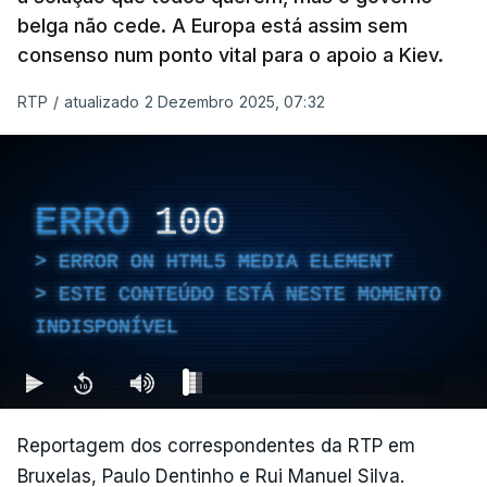
belga não cede. A Europa está assim sem
consenso num ponto vital para o apoio a Kiev.
RTP
/
atualizado 2 Dezembro 2025, 07:32
ERRO
100
ERROR ON HTML5 MEDIA ELEMENT
ESTE CONTEÚDO ESTÁ NESTE MOMENTO
INDISPONÍVEL
Reportagem dos correspondentes da RTP em
Bruxelas, Paulo Dentinho e Rui Manuel Silva.