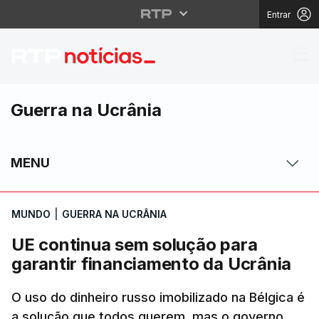
Entrar
UE continua sem soluç
Guerra na Ucrânia
MENU
MUNDO
|
GUERRA NA UCRÂNIA
UE continua sem solução para
garantir financiamento da Ucrânia
O uso do dinheiro russo imobilizado na Bélgica é
a solução que todos querem, mas o governo