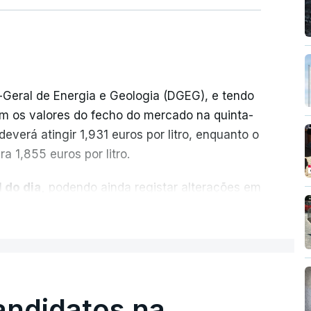
-Geral de Energia e Geologia (DGEG), e tendo
m os valores do fecho do mercado na quinta-
everá atingir 1,931 euros por litro, enquanto o
a 1,855 euros por litro.
 do dia,
podendo ainda registar alterações em
cionais do petróleo, e o custo final na bomba
ER MAIS
ecimento, a marca e a localização.
sobre os Produtos Petrolíferos (ISP)
istos.
andidatos na