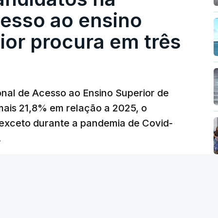
 redução extraordinária e temporária no ISP,
cesso ao ensino
preço dos combustíveis superior a 10
eços.
ior procura em três
erra no Irão, à tensão geopolítica no Médio
z, os preços dos combustíveis desceram
 e Teerão.
nal de Acesso ao Ensino Superior de
 as últimas semanas têm sido marcadas por
mais 21,8% em relação a 2025, o
verá ser revertida na próxima semana.
exceto durante a pandemia de Covid-
.