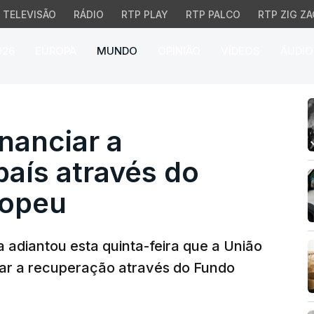
TELEVISÃO
RÁDIO
RTP PLAY
RTP PALCO
RTP ZIG ZA
026
EUROPA
MUNDO
OPINIÃO
VÍDEOS
ÁUDIO
anciar a recuperação do
inanciar a
aís através do
ropeu
 adiantou esta quinta-feira que a União
iar a recuperação através do Fundo