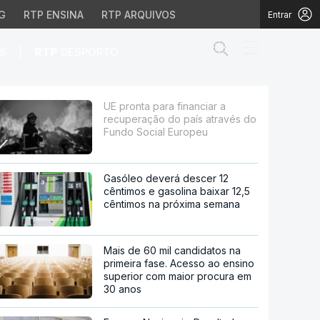
G
RTP ENSINA
RTP ARQUIVOS
Entrar
Abrir campo de
|
S
RTP
DESPORTO
 país através do Fundo
UE pronta para financiar a
recuperação do país através do
Fundo Social Europeu
Gasóleo deverá descer 12
cêntimos e gasolina baixar 12,5
cêntimos na próxima semana
Mais de 60 mil candidatos na
primeira fase. Acesso ao ensino
superior com maior procura em
30 anos