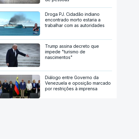
Droga PJ. Cidadão indiano
encontrado morto estaria a
trabalhar com as autoridades
Trump assina decreto que
impede "turismo de
nascimentos"
Diálogo entre Governo da
Venezuela e oposição marcado
por restrições à imprensa
María Corina Machado culpa
Governo pela morte de preso
político venezuelano-uruguaio