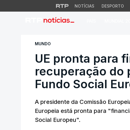
NOTÍCIAS
DESPORTO
PAÍS
MUNDIAL 2
UE pronta para fin
MUNDO
UE pronta para f
recuperação do p
Fundo Social Eu
A presidente da Comissão Europeia
Europeia está pronta para "financ
Social Europeu".