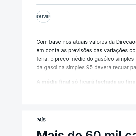
OUVIR
Com base nos atuais valores da Direção
em conta as previsões das variações co
feira, o preço médio do gasóleo simples d
da gasolina simples 95 deverá recuar par
A média final só ficará fechada ao final
função da evolução das cotações interna
V
poderá variar conforme o posto de abast
A atualização do desconto do Imposto 
PAÍS
também poderá alterar os valores prev
Mais de 60 mil c