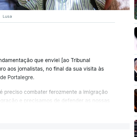
Lusa
undamentação que enviei [ao Tribunal
o aos jornalistas, no final da sua visita às
de Portalegre.
 é preciso combater ferozmente a imigração
migração e precisamos de defender as nossas
com tratarmos com dignidade as pessoas,
ER MAIS
crescentou.
re se é garantido o superior interesse da