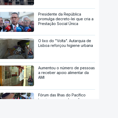
Presidente da República
promulga decreto-lei que cria a
Prestação Social Única
O lixo do "Volta". Autarquia de
Lisboa reforçou higiene urbana
Aumentou o número de pessoas
a receber apoio alimentar da
AMI
Fórum das Ilhas do Pacífico
termina sem condenação
conjunta a teste de míssil da
China