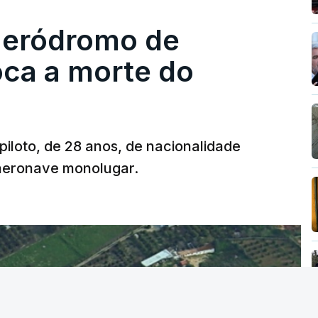
 aeródromo de
oca a morte do
 piloto, de 28 anos, de nacionalidade
 aeronave monolugar.
T
MENTO INDISPONÍVEL