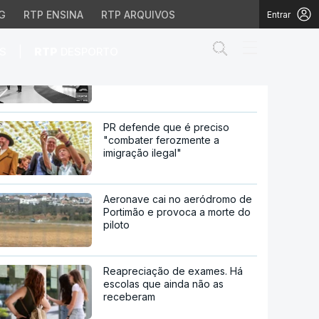
G
RTP ENSINA
RTP ARQUIVOS
Entrar
Abrir campo de
|
S
RTP
DESPORTO
UE rejeita negociar com Rússia
e prepara novas sanções
 novas sanções
PR defende que é preciso
"combater ferozmente a
imigração ilegal"
Aeronave cai no aeródromo de
Portimão e provoca a morte do
piloto
Reapreciação de exames. Há
escolas que ainda não as
receberam