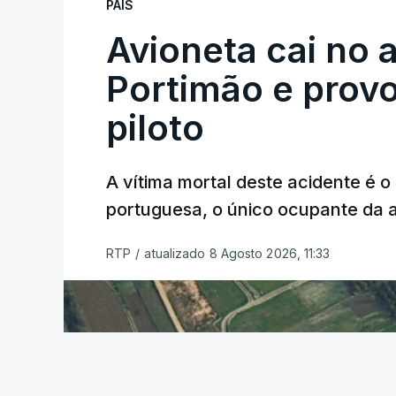
PAÍS
criança.
Avioneta cai no
Portimão e prov
piloto
A vítima mortal deste acidente é o
ERRO
100
portuguesa, o único ocupante da
ERROR ON HTML5 MEDIA ELEMEN
ESTE CONTEÚDO ESTÁ NESTE MO
RTP
/
atualizado 8 Agosto 2026, 11:33