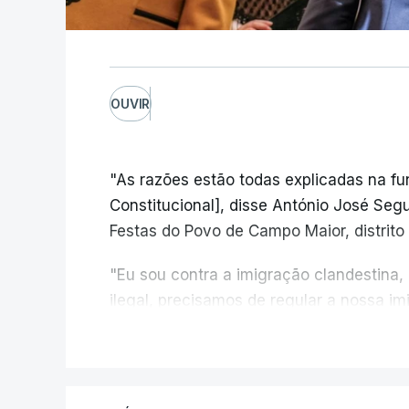
OUVIR
"As razões estão todas explicadas na f
Constitucional], disse António José Segur
Festas do Povo de Campo Maior, distrito 
"Eu sou contra a imigração clandestina,
ilegal, precisamos de regular a nossa i
fronteiras e nada disto é incompatível 
V
designadamente menores e crianças", a
António José Seguro mostrou dúvidas sob