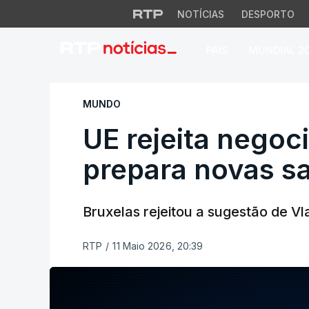
NOTÍCIAS
DESPORTO
PAÍS
MUNDIAL 2
UE rejeita negocia
MUNDO
UE rejeita negoc
prepara novas s
Bruxelas rejeitou a sugestão de Vl
RTP
/
11 Maio 2026, 20:39