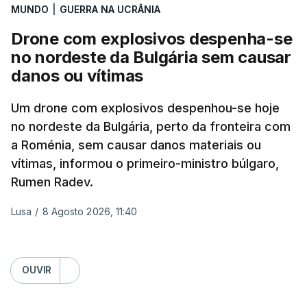
aplicação do plano de desarmamento do Hamas.
MUNDO
|
GUERRA NA UCRÂNIA
Drone com explosivos despenha-se
Além disso, o correspondente do canal de
no nordeste da Bulgária sem causar
televisão israelita i24News, que também teve
danos ou vítimas
acesso às deliberações do Gabinete, recordou na
sexta-feira que, após a reunião, ficou por decidir a
Um drone com explosivos despenhou-se hoje
autorização formal de Israel para a entrada em
no nordeste da Bulgária, perto da fronteira com
Gaza da Força Internacional de Estabilização, um
a Roménia, sem causar danos materiais ou
contingente multinacional proposto no âmbito do
vítimas, informou o primeiro-ministro búlgaro,
Conselho da Paz promovido por Trump.
Rumen Radev.
Meios de comunicação social israelitas
Lusa
/
8 Agosto 2026, 11:40
informaram, após a reunião do Gabinete de
Segurança do país, que o órgão presidido por
Netanyahu exigiu durante a sessão de quinta-feira
OUVIR
a retoma dos ataques aéreos em Gaza,
interrompidos desde segunda-feira.