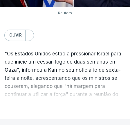
Reuters
OUVIR
"Os Estados Unidos estão a pressionar Israel para
que inicie um cessar-fogo de duas semanas em
Gaza", informou a Kan no seu noticiário de sexta-
feira à noite, acrescentando que os ministros se
opuseram, alegando que "há margem para
continuar a utilizar a força" durante a reunião do
Gabinete de Segurança de quinta-feira.
VER MAIS
A ideia de uma trégua tem a ver com a
necessidade de travar os ataques com vista à