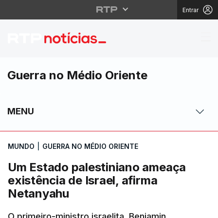
Entrar
Um Estado palestinian
Guerra no Médio Oriente
MENU
MUNDO
|
GUERRA NO MÉDIO ORIENTE
Um Estado palestiniano ameaça
existência de Israel, afirma
Netanyahu
O primeiro-ministro israelita, Benjamin