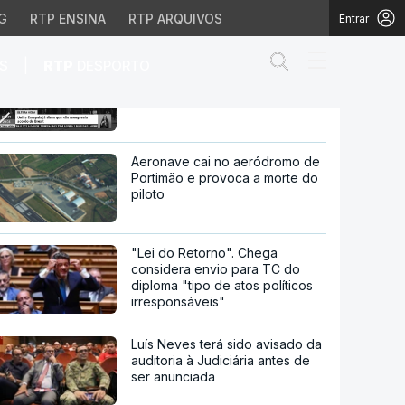
G
RTP ENSINA
RTP ARQUIVOS
Entrar
Abrir campo de
|
S
RTP
DESPORTO
União Europeia garante que não
renegociará acordo para o
Brexit
rá acordo para o Brexit
Aeronave cai no aeródromo de
Portimão e provoca a morte do
piloto
"Lei do Retorno". Chega
considera envio para TC do
diploma "tipo de atos políticos
irresponsáveis"
Luís Neves terá sido avisado da
auditoria à Judiciária antes de
ser anunciada