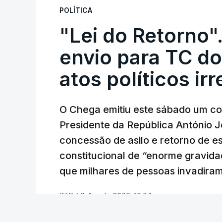
POLÍTICA
"Lei do Retorno"
envio para TC do
atos políticos ir
O Chega emitiu este sábado um co
Presidente da República António 
concessão de asilo e retorno de es
constitucional de “enorme gravid
que milhares de pessoas invadira
RTP
/
8 Agosto 2026, 10:04