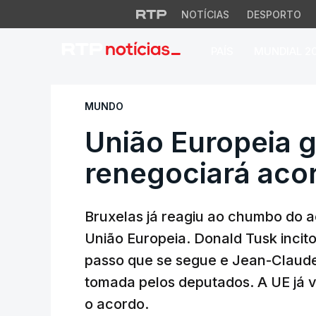
NOTÍCIAS
DESPORTO
PAÍS
MUNDIAL 2
União Europeia gar
MUNDO
União Europeia 
renegociará acor
Bruxelas já reagiu ao chumbo do a
União Europeia. Donald Tusk incito
passo que se segue e Jean-Claude
tomada pelos deputados. A UE já vo
o acordo.