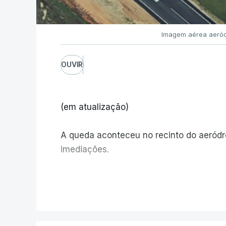
Imagem aérea aeród
OUVIR
(em atualização)
A queda aconteceu no recinto do aeród
imediações.
V