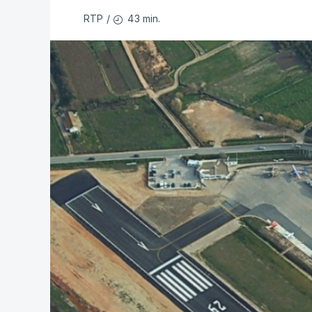
43 min.
RTP
/