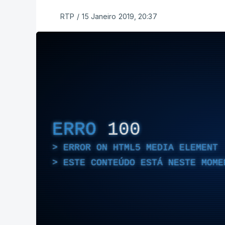
RTP
/
15 Janeiro 2019, 20:37
ERRO
100
ERROR ON HTML5 MEDIA ELEMENT
ESTE CONTEÚDO ESTÁ NESTE MOME