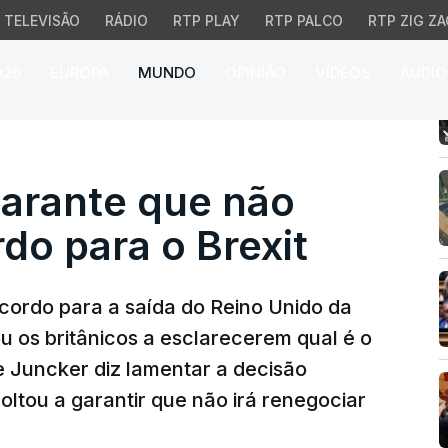
TELEVISÃO
RÁDIO
RTP PLAY
RTP PALCO
RTP ZIG ZA
026
EUROPA
MUNDO
OPINIÃO
VÍDEOS
ÁUDIO
ante que não renegocia
garante que não
do para o Brexit
cordo para a saída do Reino Unido da
u os britânicos a esclarecerem qual é o
 Juncker diz lamentar a decisão
ltou a garantir que não irá renegociar