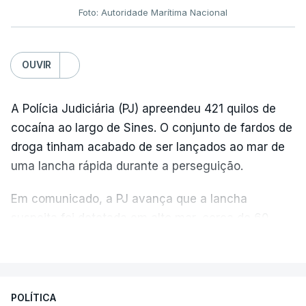
Foto: Autoridade Marítima Nacional
OUVIR
A Polícia Judiciária (PJ) apreendeu 421 quilos de
cocaína ao largo de Sines. O conjunto de fardos de
droga tinham acabado de ser lançados ao mar de
uma lancha rápida durante a perseguição.
Em comunicado, a PJ avança que a lancha
suspeita foi detetada em alto mar, cerca de 60
milhas náuticas ao largo de Sines.
VER MAIS
A apreensão aconteceu na tarde desta sexta-feira,
desencadeando uma ação de prevenção
POLÍTICA