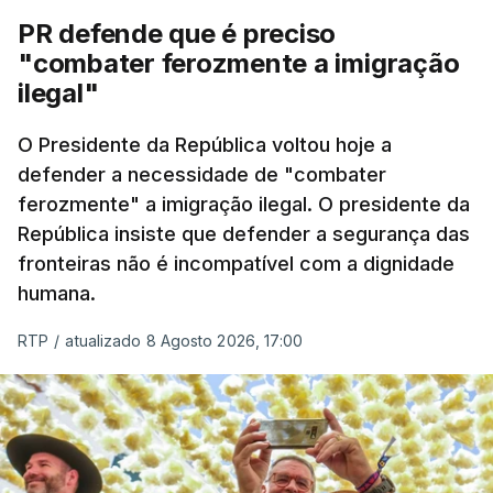
desencadeada pela Polícia Judiciária, em
PR defende que é preciso
articulação com a Marinha, a Autoridade Marítima
"combater ferozmente a imigração
Nacional e a Força Aérea.
ilegal"
O ano de 2026 tem sido um ano de recordes: foi
O Presidente da República voltou hoje a
apreendida mais cocaína até ao momento de que
defender a necessidade de "combater
em todo o ano de 2025.
ferozmente" a imigração ilegal. O presidente da
A ação de prevenção visa a deteção em alto mar
República insiste que defender a segurança das
de embarcações de alta velocidade (EAV) que
fronteiras não é incompatível com a dignidade
humana.
utilizam a costa nacional para o tráfico de droga.
RTP
/
atualizado 8 Agosto 2026, 17:00
c/ Lusa