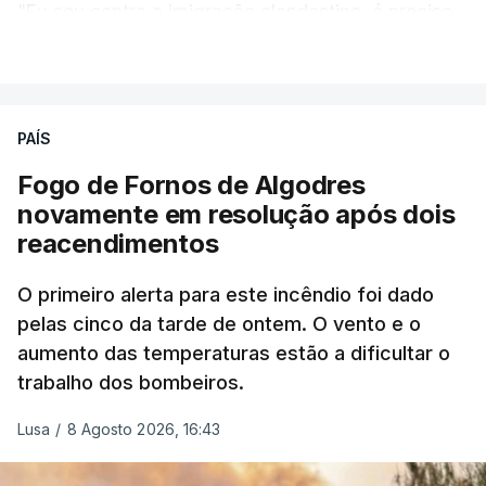
"Eu sou contra a imigração clandestina, é preciso
combater ferozmente a imigração ilegal,
VER MAIS
precisamos de regular a nossa imigração e
precisamos de defender as nossas fronteiras e
nada disto é incompatível com tratarmos com
PAÍS
dignidade as pessoas, designadamente menores e
Fogo de Fornos de Algodres
crianças", acrescentou.
novamente em resolução após dois
reacendimentos
António José Seguro mostrou dúvidas sobre se é
garantido o superior interesse da criança.
O primeiro alerta para este incêndio foi dado
pelas cinco da tarde de ontem. O vento e o
aumento das temperaturas estão a dificultar o
trabalho dos bombeiros.
ERRO
100
ERROR ON HTML5 MEDIA ELEMENT
Lusa
/
8 Agosto 2026, 16:43
ESTE CONTEÚDO ESTÁ NESTE