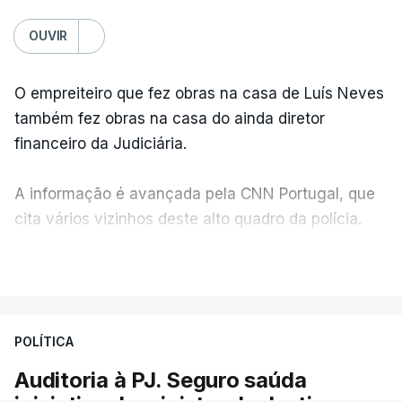
OUVIR
O empreiteiro que fez obras na casa de Luís Neves
também fez obras na casa do ainda diretor
financeiro da Judiciária.
A informação é avançada pela CNN Portugal, que
cita vários vizinhos deste alto quadro da polícia.
VER MAIS
Foi o diretor financeiro, Álvaro Pires, que assumiu a
responsabilidade de sugerir as instalações da
Construbarcelos para acolher um atrelado
POLÍTICA
apreendido numa operação de droga.
Auditoria à PJ. Seguro saúda