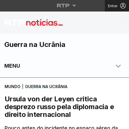
Entrar
Ursula von der Leyen c
Guerra na Ucrânia
MENU
MUNDO
|
GUERRA NA UCRÂNIA
Ursula von der Leyen critica
desprezo russo pela diplomacia e
direito internacional
Pouco antes do incidente no espaço aéreo da