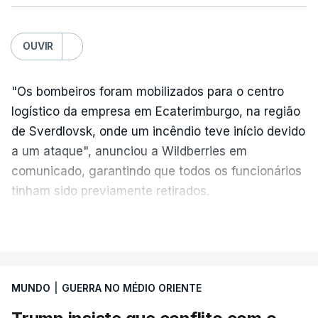
OUVIR
"Os bombeiros foram mobilizados para o centro
logístico da empresa em Ecaterimburgo, na região
de Sverdlovsk, onde um incêndio teve início devido
a um ataque", anunciou a Wildberries em
comunicado, garantindo que todos os funcionários
tinham sido previamente retirados.
Segundo o governador regional, Denis Pasler, três
VER MAIS
drones caíram hoje sobre o telhado do centro
logístico, sem deixar vítimas.
MUNDO
|
GUERRA NO MÉDIO ORIENTE
Desde meados de julho, a Ucrânia atingiu cerca de