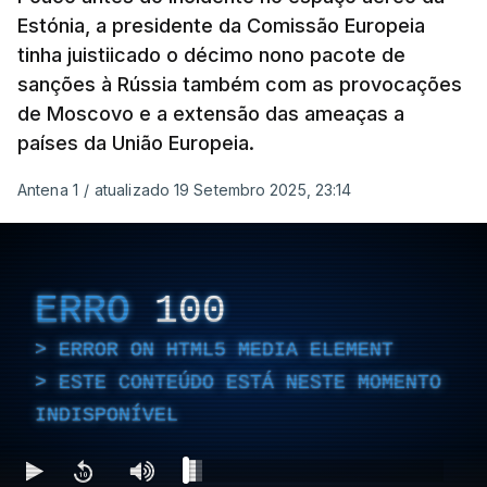
Estónia, a presidente da Comissão Europeia
tinha juistiicado o décimo nono pacote de
sanções à Rússia também com as provocações
de Moscovo e a extensão das ameaças a
países da União Europeia.
Antena 1
/
atualizado 19 Setembro 2025, 23:14
ERRO
100
ERROR ON HTML5 MEDIA ELEMENT
ESTE CONTEÚDO ESTÁ NESTE MOMENTO
INDISPONÍVEL