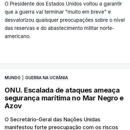
Mais de quatro anos após o início da ofensiva
O Presidente dos Estados Unidos voltou a garantir
russa em larga escala contra a Ucrânia, a
que a guerra vai terminar "muito em breve" e
diplomacia está estagnada e ambos os países
desvalorizou quaisquer preocupações sobre o nível
intensificam os ataques de longo alcance,
das reservas e do abastecimento militar norte-
provocando um número crescente de vítimas civis.
americano.
TÓPICOS
Crimeia Krasnodar Volgogrado
,
Wildberries
,
Petersburgo
MUNDO
|
GUERRA NA UCRÂNIA
ONU. Escalada de ataques ameaça
segurança marítima no Mar Negro e
Azov
O Secretário-Geral das Nações Unidas
manifestou forte preocupação com os riscos