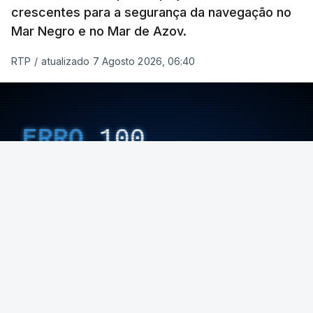
crescentes para a segurança da navegação no
Mar Negro e no Mar de Azov.
RTP
/
atualizado 7 Agosto 2026, 06:40
ERRO
100
ERROR ON HTML5 MEDIA ELEMENT
ESTE CONTEÚDO ESTÁ NESTE MOMENTO
INDISPONÍVEL
Através do seu porta-voz adjunto, António
Guterres condenou os mais recentes ataques em