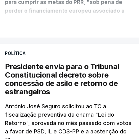
para cumprir as metas do PRR, "sob pena de
perder o financiamento europeu associado a
essa reforma específica".
VER MAIS
António José Seguro entende que a reforma reúne
treze apoios sociais "num só" e pretende "tornar o
POLÍTICA
sistema mais simples, mais justo e transparente".
Presidente envia para o Tribunal
"Sempre que seja possível reduzir burocracias,
Constitucional decreto sobre
eliminar sobreposições e garantir que os apoios
concessão de asilo e retorno de
chegam a quem mais necessita, estaremos a dar
estrangeiros
um passo na direção certa", argumenta o
António José Seguro solicitou ao TC a
Presidente da República.
fiscalização preventiva da chama "Lei do
Retorno", aprovada no mês passado com votos
Assegurar que "ninguém é
a favor de PSD, IL e CDS-PP e a abstenção do