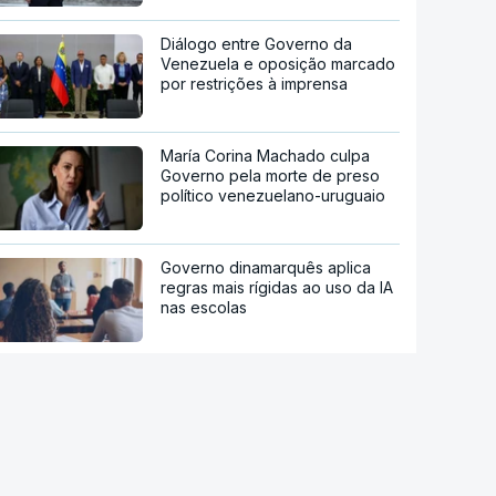
Diálogo entre Governo da
Venezuela e oposição marcado
por restrições à imprensa
María Corina Machado culpa
Governo pela morte de preso
político venezuelano-uruguaio
Governo dinamarquês aplica
regras mais rígidas ao uso da IA
nas escolas
O impacto das redes sociais nos
resultados escolares
Restaurantes, bares e teatros