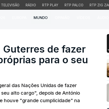
TELEVISÃO
RÁDIO
RTP PLAY
RTP PALCO
RTP ZIG ZA
026
EUROPA
MUNDO
OPINIÃO
VÍDEOS
ÁUDIO
terres de fazer "declar
 Guterres de fazer
róprias para o seu
geral das Nações Unidas de fazer
seu alto cargo", depois de António
que houve "grande cumplicidade" na