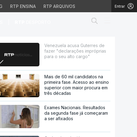
G
RTP ENSINA
RTP ARQUIVOS
Entrar
Abrir campo de
|
S
RTP
DESPORTO
ações impróprias para 
Venezuela acusa Guterres de
fazer "declarações impróprias
para o seu alto cargo"
Mais de 60 mil candidatos na
primeira fase. Acesso ao ensino
superior com maior procura em
três décadas
Exames Nacionais. Resultados
da segunda fase já começaram
a ser afixados