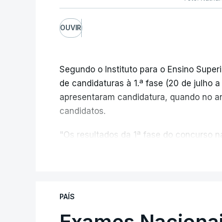
OUVIR
Segundo o Instituto para o Ensino Superi
de candidaturas à 1.ª fase (20 de julho 
apresentaram candidatura, quando no a
candidatos.
"Os resultados da 1ª fase do concurso
registou o número mais elevado de cand
V
da pandemia de Covid-19, durante os qu
conclusão do ensino secundário e para 
de ingresso", refere o Ministério da Ed
PAÍS
comunicado.
Exames Nacionai