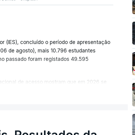
or (IES), concluído o período de apresentação
a 06 de agosto), mais 10.796 estudantes
no passado foram registados 49.595
 nacional de acesso mostram que em 2026 se
idatos nos últimos 30 anos, exceto nos anos
ER MAIS
ais foram adotadas regras excecionais para a
a utilização de exames nacionais como provas
ucação, Ciência e Inovação (MECI) em
s. Resultados da