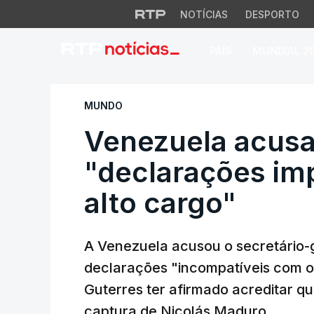
NOTÍCIAS
DESPORTO
PAÍS
MUNDIAL 2
Venezuela acusa Gu
MUNDO
Venezuela acusa
"declarações imp
alto cargo"
A Venezuela acusou o secretário-
declarações "incompatíveis com o 
Guterres ter afirmado acreditar 
captura de Nicolás Maduro.