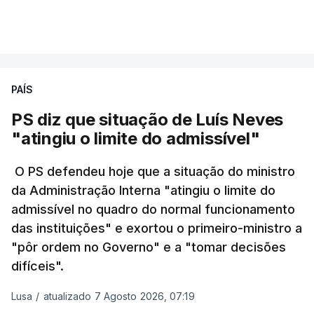
As pessoas com mais de 75 anos e com vários
VER MAIS
problemas de saúde foram as mais afetadas.
Só entre os dias 2 e 8 de Julho registaram-se mais
PAÍS
de 550 óbitos em excesso, um aumento de quase
30% em relação ao esperado.
PS diz que situação de Luís Neves
"atingiu o limite do admissível"
O PS defendeu hoje que a situação do ministro
da Administração Interna "atingiu o limite do
admissível no quadro do normal funcionamento
das instituições" e exortou o primeiro-ministro a
"pôr ordem no Governo" e a "tomar decisões
difíceis".
Lusa
/
atualizado 7 Agosto 2026, 07:19