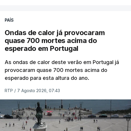
ERROR ON HTML5 MEDIA ELEMENT
ESTE CONTEÚDO ESTÁ NESTE
PAÍS
MOMENTO INDISPONÍVEL
Ondas de calor já provocaram
quase 700 mortes acima do
esperado em Portugal
Também em Coimbra, na escola secundária de
Avelar Brotero foram afixados à hora prevista os
As ondas de calor deste verão em Portugal já
resultados.
provocaram quase 700 mortes acima do
esperado para esta altura do ano.
As reapreciações da primeira fase dos exames
RTP
/
7 Agosto 2026, 07:43
devem sair durante a tarde.
A primeira fase de acesso ao ensino superior
terminou na quinta-feira. Mas o Governo decidiu
dar mais três dias aos cerca de 20 mil alunos que