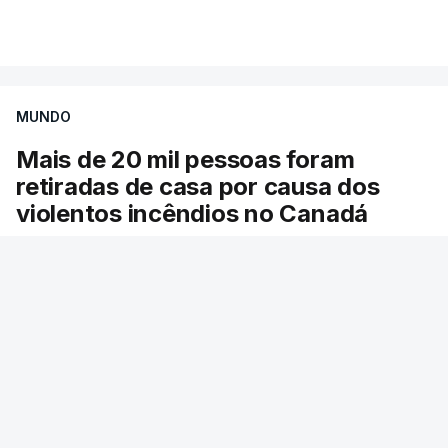
Mais de 20 mil pessoas foram retiradas de casa
VER MAIS
por causa dos violentos incêndios no Canadá
MUNDO
Mais de 20 mil pessoas foram
retiradas de casa por causa dos
violentos incêndios no Canadá
Milhares de pessoas têm ordem de evacuação.
O governo da província declarou o estado de
emergência por causa de dezenas de incêndios
florestais que estão descontrolados.
RTP
/
9 Agosto 2026, 08:03