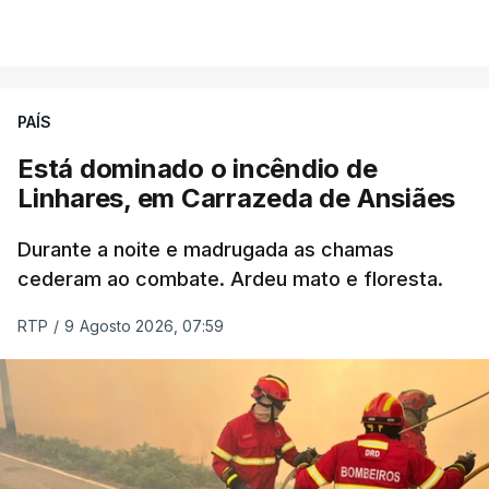
por cumprir.
VER MAIS
ERRO
100
PAÍS
ERROR ON HTML5 MEDIA ELEMENT
Está dominado o incêndio de
Linhares, em Carrazeda de Ansiães
ESTE CONTEÚDO ESTÁ NESTE
MOMENTO INDISPONÍVEL
Durante a noite e madrugada as chamas
cederam ao combate. Ardeu mato e floresta.
RTP
/
9 Agosto 2026, 07:59