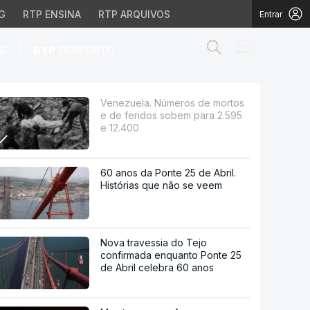
G
RTP ENSINA
RTP ARQUIVOS
Entrar
Abrir campo de
|
S
RTP
DESPORTO
os sobem para 2.595 e 
Venezuela. Números de mortos
e de feridos sobem para 2.595
e 12.400
60 anos da Ponte 25 de Abril.
Histórias que não se veem
Nova travessia do Tejo
confirmada enquanto Ponte 25
de Abril celebra 60 anos