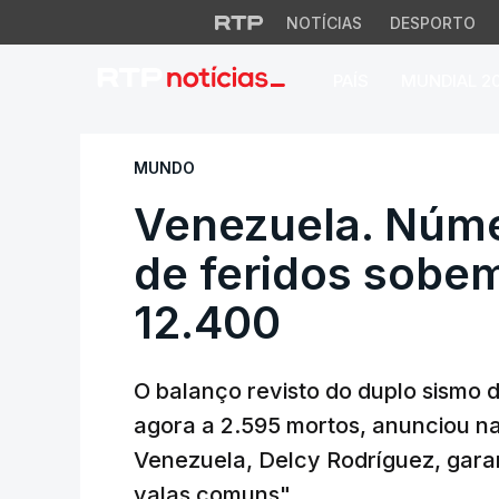
NOTÍCIAS
DESPORTO
PAÍS
MUNDIAL 2
Venezuela. Número
MUNDO
Venezuela. Núme
de feridos sobem
12.400
O balanço revisto do duplo sismo
agora a 2.595 mortos, anunciou na 
Venezuela, Delcy Rodríguez, gara
valas comuns".