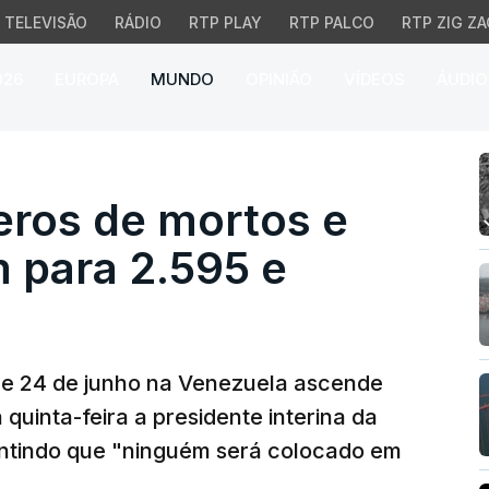
TELEVISÃO
RÁDIO
RTP PLAY
RTP PALCO
RTP ZIG ZA
026
EUROPA
MUNDO
OPINIÃO
VÍDEOS
ÁUDIO
s de mortos e de ferid
ros de mortos e
 para 2.595 e
 de 24 de junho na Venezuela ascende
quinta-feira a presidente interina da
ntindo que "ninguém será colocado em