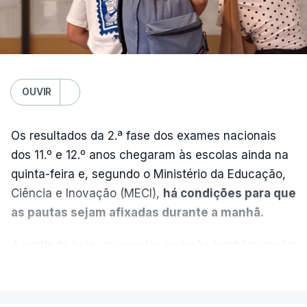
OUVIR
Os resultados da 2.ª fase dos exames nacionais
dos 11.º e 12.º anos chegaram às escolas ainda na
quinta-feira e, segundo o Ministério da Educação,
Ciência e Inovação (MECI),
há condições para que
as pautas sejam afixadas durante a manhã.
A partir de hoje, as escolas poderão também enviar
aos alunos as versões digitalizadas das respetivas
VER MAIS
provas classificadas, à semelhança do que
aconteceu durante a 1.ª fase.