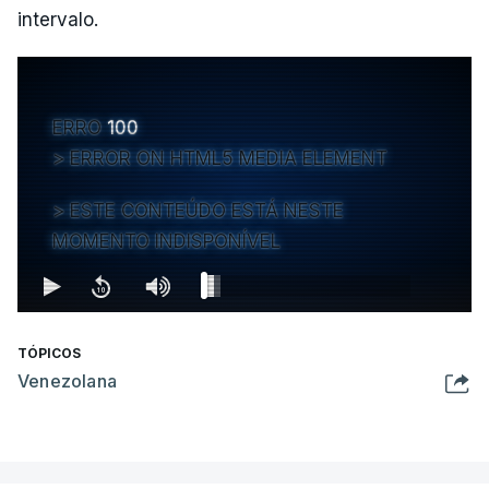
intervalo.
ERRO
100
ERROR ON HTML5 MEDIA ELEMENT
ESTE CONTEÚDO ESTÁ NESTE
MOMENTO INDISPONÍVEL
TÓPICOS
Venezolana