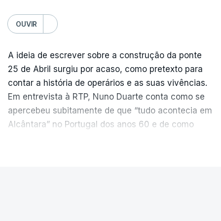
OUVIR
A ideia de escrever sobre a construção da ponte
25 de Abril surgiu por acaso, como pretexto para
contar a história de operários e as suas vivências.
Em entrevista à RTP, Nuno Duarte conta como se
apercebeu subitamente de que “tudo acontecia em
Alcântara” no Portugal dos anos 60 e de como
poderia incluir esta obra marcante na ficção. Hoje,
VER MAIS
quando passa pelo aço de cor avermelhada que
faz a ligação entre as duas margens do Tejo, sorri
e reconhece como a ponte mudou a sua vida de
PAÍS
forma inesperada, através da literatura.
Ponte 25 de Abril celebra seis