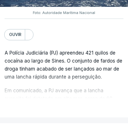
Foto: Autoridade Marítima Nacional
OUVIR
A Polícia Judiciária (PJ) apreendeu 421 quilos de
cocaína ao largo de Sines. O conjunto de fardos de
droga tinham acabado de ser lançados ao mar de
uma lancha rápida durante a perseguição.
Em comunicado, a PJ avança que a lancha
suspeita foi detetada em alto mar, cerca de 60
milhas náuticas ao largo de Sines.
VER MAIS
A apreensão aconteceu na tarde desta sexta-feira,