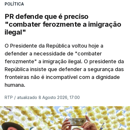
desencadeando uma ação de prevenção
POLÍTICA
desencadeada pela Polícia Judiciária, em
PR defende que é preciso
articulação com a Marinha, a Autoridade Marítima
"combater ferozmente a imigração
Nacional e a Força Aérea.
ilegal"
O ano de 2026 tem sido um ano de recordes: foi
O Presidente da República voltou hoje a
apreendida mais cocaína até ao momento de que
defender a necessidade de "combater
em todo o ano de 2025.
ferozmente" a imigração ilegal. O presidente da
A ação de prevenção visa a deteção em alto mar
República insiste que defender a segurança das
de embarcações de alta velocidade (EAV) que
fronteiras não é incompatível com a dignidade
humana.
utilizam a costa nacional para o tráfico de droga.
RTP
/
atualizado 8 Agosto 2026, 17:00
c/ Lusa