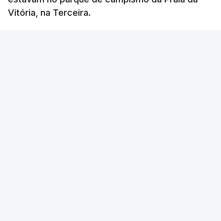
Vitória, na Terceira.
RTP
/
atualizado 6 Agosto 2026, 10:15
OUVIR
Segundo a Proteção Civil dos Açores, foram
registadas até esta manhã sete ocorrências.
Na
ilha de São Miguel
foram registas quatro
ocorrências: três inundações em quintais e
habitações em Vila Franca do Campo e no
Nordeste uma inundação numa casa.
VER MAIS
Em
São Jorge
houve duas: na freguesia da