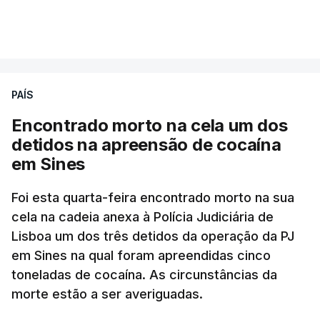
A intenção era que os resultados fossem
VER MAIS
publicados no dia seguinte (sexta-feira), o que
poderá não acontecer.
PAÍS
No domingo, estavam concluídos cerca de 50 por
cento dos mais de 20 mil pedidos de reapreciação,
Encontrado morto na cela um dos
mas Cristina Mota, porta-voz da Missão Escola
detidos na apreensão de cocaína
Pública, tem dúvidas de que o processo esteja
em Sines
concluído a tempo.
Foi esta quarta-feira encontrado morto na sua
cela na cadeia anexa à Polícia Judiciária de
"Durante o fim de semana e nos últimos dias,
Lisboa um dos três detidos da operação da PJ
apercebamo-nos que ainda estão a ser
em Sines na qual foram apreendidas cinco
convocados professores para reapreciações"
,
toneladas de cocaína. As circunstâncias da
disse a professora à agência Lusa.
"Será
morte estão a ser averiguadas.
praticamente impossível termos a totalidade
das reapreciações na sexta-feira".