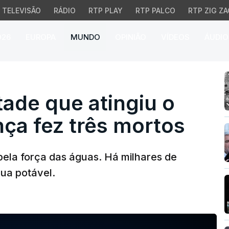
TELEVISÃO
RÁDIO
RTP PLAY
RTP PALCO
RTP ZIG ZA
026
EUROPA
MUNDO
OPINIÃO
VÍDEOS
ÁUDIO
e que atingiu o sudoest
ade que atingiu o
ça fez três mortos
pela força das águas. Há milhares de
ua potável.