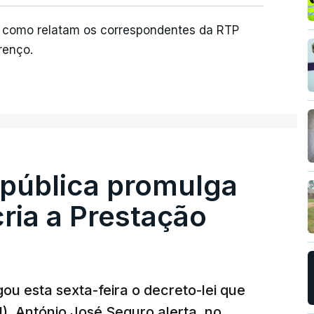
s, como relatam os correspondentes da RTP
renço.
epública promulga
cria a Prestação
ou esta sexta-feira o decreto-lei que
). António José Seguro alerta, no