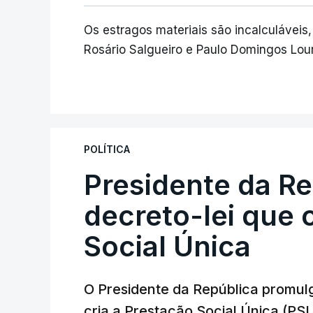
Os estragos materiais são incalculávei
Rosário Salgueiro e Paulo Domingos Lou
POLÍTICA
Presidente da R
decreto-lei que 
Social Única
O Presidente da República promulg
cria a Prestação Social Única (PSU