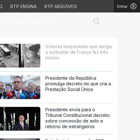
G
RTP ENSINA
RTP ARQUIVOS
Entrar
Abrir campo de
|
S
RTP
DESPORTO
e de França fez três m
Violenta tempestade que atingiu
o sudoeste de França fez três
mortos
Presidente da República
promulga decreto-lei que cria a
Prestação Social Única
Presidente envia para o
Tribunal Constitucional decreto
sobre concessão de asilo e
retorno de estrangeiros