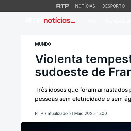
NOTÍCIAS
DESPORTO
PAÍS
MUNDIAL 2
Violenta tempestad
MUNDO
Violenta tempest
sudoeste de Fran
Três idosos que foram arrastados 
pessoas sem eletricidade e sem ág
RTP
/
atualizado 21 Maio 2025, 15:00