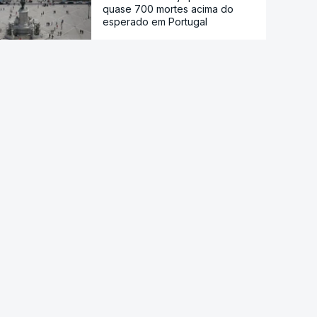
quase 700 mortes acima do
esperado em Portugal
Calor histórico obriga Europa
central e de leste a repensar a
energia
Viticultores do Douro em
protesto
Há "capacidade para
acomodar". Carris não reforça
Cais do Sodré apesar de corte
no Metro de Lisboa
Aumentou o número de pessoas
a receber apoio alimentar da
AMI