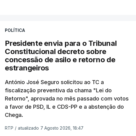
VER MAIS
António José Seguro entende que a reforma reúne
treze apoios sociais "num só" e pretende "tornar o
POLÍTICA
sistema mais simples, mais justo e transparente".
Presidente envia para o Tribunal
"Sempre que seja possível reduzir burocracias,
Constitucional decreto sobre
eliminar sobreposições e garantir que os apoios
concessão de asilo e retorno de
chegam a quem mais necessita, estaremos a dar
estrangeiros
um passo na direção certa", argumenta o
António José Seguro solicitou ao TC a
Presidente da República.
fiscalização preventiva da chama "Lei do
Retorno", aprovada no mês passado com votos
Assegurar que "ninguém é
a favor de PSD, IL e CDS-PP e a abstenção do
prejudicado"
Chega.
RTP
/
atualizado 7 Agosto 2026, 18:47