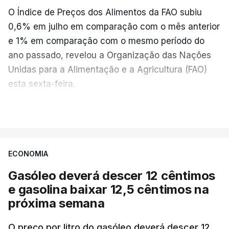
O Índice de Preços dos Alimentos da FAO subiu
0,6% em julho em comparação com o mês anterior
e 1% em comparação com o mesmo período do
ano passado, revelou a Organização das Nações
Unidas para a Alimentação e a Agricultura (FAO)
esta sexta-feira.
VER MAIS
Os preços globais dos alimentos atingiram o
seu nível mais elevado em três anos e meio,
ECONOMIA
com ondas de calor no Verão e conflitos na
Ucrânia e no Médio Oriente a elevar os
Gasóleo deverá descer 12 cêntimos
custos das colheitas.
e gasolina baixar 12,5 cêntimos na
próxima semana
O índice, que acompanha as variações mensais
de um cabaz de produtos alimentares
O preço por litro do gasóleo deverá descer 12