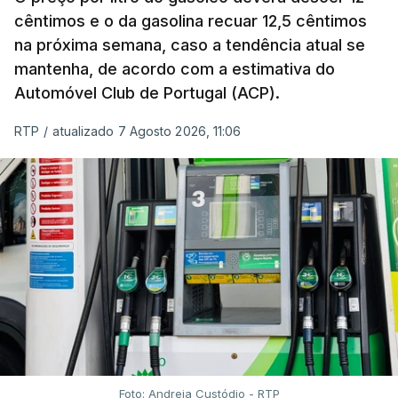
comercializados internacionalmente, subiu para
cêntimos e o da gasolina recuar 12,5 cêntimos
na próxima semana, caso a tendência atual se
131,1 pontos em julho, face aos 130,3 de junho.
mantenha, de acordo com a estimativa do
Automóvel Club de Portugal (ACP).
O aumento dos preços dos alimentos básicos
tende a traduzir-se em preços mais elevados
RTP
/
atualizado 7 Agosto 2026, 11:06
nas prateleiras nos meses seguintes, à medida
que os fornecedores repercutem os seus
custos nos consumidores.
Em julho, o aumento esteve associado aos preços
do açúcar (+5,6%), dos cereais (+3,4%) e dos
óleos vegetais (+2%).
Estes aumentos foram "parcialmente
compensados por quedas" nos preços das "carnes
e dos produtos lácteos", segundo a FAO.
Foto: Andreia Custódio - RTP