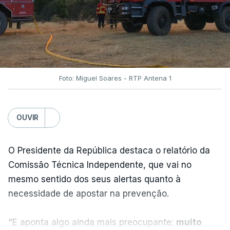
No total são seis as exigências desta lista com
destinatário em Washington: o fim das ameaças ao
Irão; suspensão das ações militares no território
iraniano e dos aliados regionais; retirada das forças
navais e aéreas envolvidas no bloqueio ao Irão;
Foto: Miguel Soares - RTP Antena 1
levantamento das sanções e o desbloquear de
ativos iranianos; e indemnizar o Irão pelos danos
OUVIR
causados ​​no conflito.
O Presidente da República destaca o relatório da
Comissão Técnica Independente, que vai no
mesmo sentido dos seus alertas quanto à
ERRO
100
necessidade de apostar na prevenção.
ERROR ON HTML5 MEDIA ELEMENT
"E aponta algo ainda mais preocupante:
muito
ESTE CONTEÚDO ESTÁ NESTE