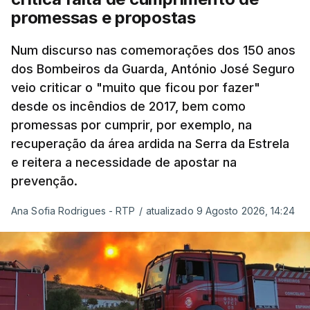
questões económicas de um país em guerra que
promessas e propostas
se confronta agora com uma inflação de 88%.
Num discurso nas comemorações dos 150 anos
De acordo com a informação oficial, que não indica
dos Bombeiros da Guarda, António José Seguro
onde ou quando decorreu a reunião, Khamenei e
veio criticar o "muito que ficou por fazer"
Pezeshkian discutiram ainda formas de garantir
desde os incêndios de 2017, bem como
recursos e gerir as despesas "em riais, divisas e
promessas por cumprir, por exemplo, na
energia", bem como sobre a cooperação
recuperação da área ardida na Serra da Estrela
económica com parceiros estrangeiros.
e reitera a necessidade de apostar na
prevenção.
Para os Estados Unidos seguiu ainda um recado:
Ana Sofia Rodrigues - RTP
/
atualizado 9 Agosto 2026, 14:24
"corrijam o comportamento". Teerão deixou ainda
novas exigências para reabrir o Estreito de Ormuz,
incluindo o fim do bloqueio naval, suspensão das
sanções e fim das operações militares contra o
país e aliados regionais.