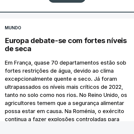
confirmação independente.
A agência noticiosa iraniana Mizan, ligada ao
ERRO
100
poder judicial do país, publicou uma declaração de
ERROR ON HTML5 MEDIA ELEMENT
MUNDO
um dos comandantes dos Basij, a força paramilitar
Europa debate-se com fortes níveis
ESTE CONTEÚDO ESTÁ NESTE
iraniana ao serviço do aiatola, que garantiu que
de seca
MOMENTO INDISPONÍVEL
nas próximas horas divulgará imagens do líder
supremo "entre o povo, a passear na rua e reunido
Em França, quase 70 departamentos estão sob
com os comandantes das Forças Armadas", sem
fortes restrições de água, devido ao clima
avançar mais pormenores.
"As particularidades do interior, com aldeias
excepcionalmente quente e seco. Já foram
dispersas, algumas quase despovoadas, com
ultrapassados os níveis mais críticos de 2022,
c/ Lusa
poucos serviços sociais e de saúde, com famílias
tanto no solo como nos rios. No Reino Unido, os
envelhecidas e com dificuldades de mobilidade,
agricultores temem que a segurança alimentar
TÓPICOS
Jerusalem Post
,
Israel Khamenei
possa estar em causa. Na Roménia, o exército
acentuam outras vertentes da ação dos bombeiros
continua a fazer explosões controladas para
que nem sempre recebem o devido
desviar a água do Danúbio.
reconhecimento", afirmou o Presidente.