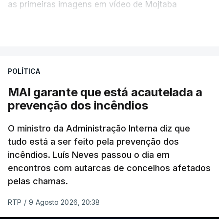
as primeiras imagens em vídeo de Mojtaba
Khamenei desde o início da guerra.
VER MAIS
O vídeo de 12 segundos, sem aúdio, data ou local
de gravação, foi colocado pela agência de notícias
Mehr na rede social Telegram, como aquilo que
POLÍTICA
pode ser considerada uma resposta à imprensa
MAI garante que está acautelada a
israelita, que nos últimos tempos vem dando conta
prevenção dos incêndios
de que o líder supremo iraniano estará em estado
crítico na sequência do bombardeamento que no
O ministro da Administração Interna diz que
último dia de fevereiro passado matou o pai, o
tudo está a ser feito pela prevenção dos
ayatollah Ali Khamenei, e outros membros da
incêndios. Luís Neves passou o dia em
família.
encontros com autarcas de concelhos afetados
pelas chamas.
As imagens mostram Mojtaba Khamenei no que
será uma aula religiosa, mas sem qualquer
RTP
/
9 Agosto 2026, 20:38
indicação adicional.